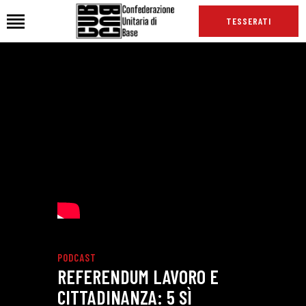
TESSERATI
HOME
CHI SIAMO
SEDI
NEWS
PODCAST CUB
TG CUB
INTERNAZIONALE
RASSEGNA STAMPA
PODCAST
REFERENDUM LAVORO E
CITTADINANZA: 5 SÌ