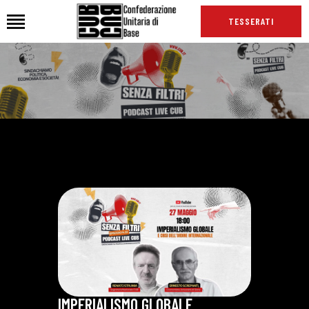
TESSERATI
HOME
CHI SIAMO
SEDI
NEWS
PODCAST CUB
TG CUB
INTERNAZIONALE
RASSEGNA STAMPA
IMPERIALISMO GLOBALE