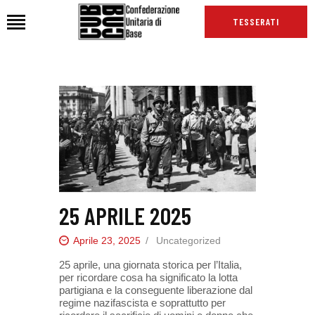
TESSERATI
HOME
CHI SIAMO
SEDI
NEWS
PODCAST CUB
TG CUB
25 APRILE 2025
INTERNAZIONALE
Aprile 23, 2025
Uncategorized
RASSEGNA STAMPA
25 aprile, una giornata storica per l’Italia,
per ricordare cosa ha significato la lotta
partigiana e la conseguente liberazione dal
regime nazifascista e soprattutto per