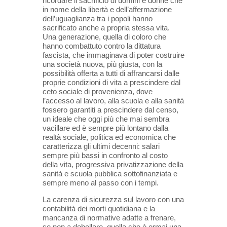
ricordare il sacrificio di uomini e donne che
in nome della libertà e dell’affermazione
dell’uguaglianza tra i popoli hanno
sacrificato anche a propria stessa vita.
Una generazione, quella di coloro che
hanno combattuto contro la dittatura
fascista, che immaginava di poter costruire
una società nuova, più giusta, con la
possibilità offerta a tutti di affrancarsi dalle
proprie condizioni di vita a prescindere dal
ceto sociale di provenienza, dove
l’accesso al lavoro, alla scuola e alla sanità
fossero garantiti a prescindere dal censo,
un ideale che oggi più che mai sembra
vacillare ed è sempre più lontano dalla
realtà sociale, politica ed economica che
caratterizza gli ultimi decenni: salari
sempre più bassi in confronto al costo
della vita, progressiva privatizzazione della
sanità e scuola pubblica sottofinanziata e
sempre meno al passo con i tempi.
La carenza di sicurezza sul lavoro con una
contabilità dei morti quotidiana e la
mancanza di normative adatte a frenare,
se non a debellare, quella che è ormai una