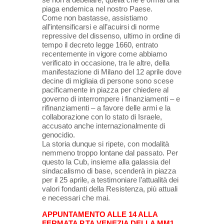
piaga endemica nel nostro Paese.
Come non bastasse, assistiamo
all’intensificarsi e all’acuirsi di norme
repressive del dissenso, ultimo in ordine di
tempo il decreto legge 1660, entrato
recentemente in vigore come abbiamo
verificato in occasione, tra le altre, della
manifestazione di Milano del 12 aprile dove
decine di migliaia di persone sono scese
pacificamente in piazza per chiedere al
governo di interrompere i finanziamenti – e
rifinanziamenti – a favore delle armi e la
collaborazione con lo stato di Israele,
accusato anche internazionalmente di
genocidio.
La storia dunque si ripete, con modalità
nemmeno troppo lontane dal passato. Per
questo la Cub, insieme alla galassia del
sindacalismo di base, scenderà in piazza
per il 25 aprile, a testimoniare l’attualità dei
valori fondanti della Resistenza, più attuali
e necessari che mai.
APPUNTAMENTO ALLE 14 ALLA
FERMATA P.TA VENEZIA DELLA MM1