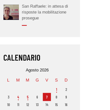
San Raffaele: in attesa di
risposte la mobilitazione
prosegue
CALENDARIO
Agosto 2026
L
M
M
G
V
S
D
1
2
3
4
5
6
7
8
9
10
11
12
13
14
15
16