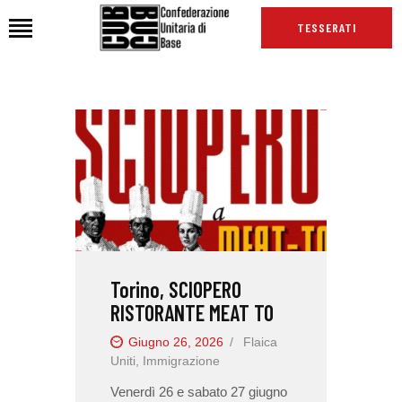
TESSERATI
HOME
CHI SIAMO
SEDI
NEWS
PODCAST CUB
TG CUB
Torino, SCIOPERO
INTERNAZIONALE
RISTORANTE MEAT TO
RASSEGNA STAMPA
Giugno 26, 2026
Flaica
Uniti
,
Immigrazione
Venerdì 26 e sabato 27 giugno