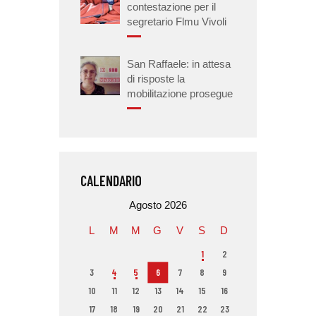
contestazione per il
segretario Flmu Vivoli
San Raffaele: in attesa
di risposte la
mobilitazione prosegue
CALENDARIO
Agosto 2026
L
M
M
G
V
S
D
1
2
3
4
5
6
7
8
9
10
11
12
13
14
15
16
17
18
19
20
21
22
23