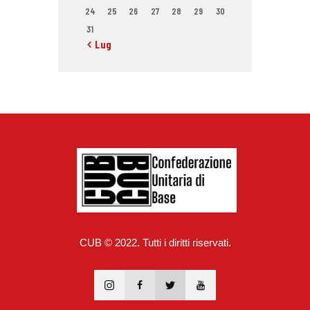
24
25
26
27
28
29
30
31
« Lug
CUB © 2022. Tutti i diritti riservati.