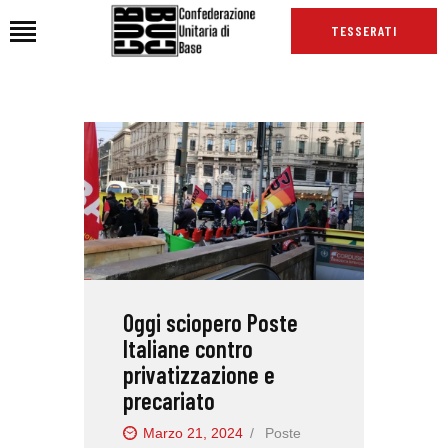
TESSERATI
HOME
CHI SIAMO
SEDI
NEWS
PODCAST CUB
TG CUB
Oggi sciopero Poste
INTERNAZIONALE
Italiane contro
RASSEGNA STAMPA
privatizzazione e
precariato
Marzo 21, 2024
Poste