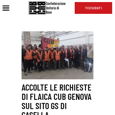
TESSERATI
HOME
CHI SIAMO
SEDI
NEWS
PODCAST CUB
TG CUB
INTERNAZIONALE
ACCOLTE LE RICHIESTE
RASSEGNA STAMPA
DI FLAICA CUB GENOVA
SUL SITO GS DI
CASELLA