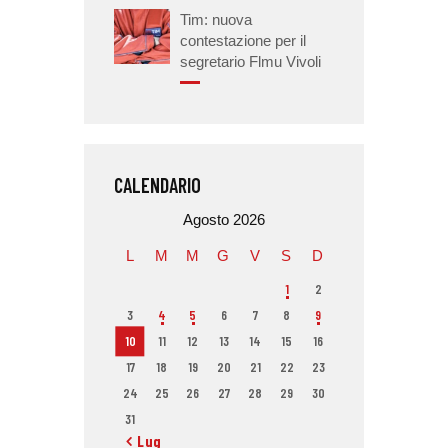
Tim: nuova
contestazione per il
segretario Flmu Vivoli
CALENDARIO
Agosto 2026
L
M
M
G
V
S
D
1
2
3
4
5
6
7
8
9
10
11
12
13
14
15
16
17
18
19
20
21
22
23
24
25
26
27
28
29
30
31
« Lug