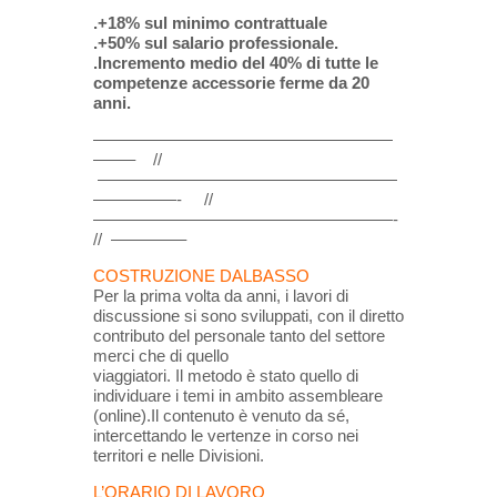
.+18% sul minimo contrattuale
.+50% sul salario professionale.
.Incremento medio del 40% di tutte le
competenze accessorie ferme da 20
anni.
——————————————————
——– //
——————————————————
—————- //
——————————————————-
// ————–
COSTRUZIONE DALBASSO
Per la prima volta da anni, i lavori di
discussione si sono sviluppati, con il diretto
contributo del personale tanto del settore
merci che di quello
viaggiatori. Il metodo è stato quello di
individuare i temi in ambito assembleare
(online).Il contenuto è venuto da sé,
intercettando le vertenze in corso nei
territori e nelle Divisioni.
L’ORARIO DI LAVORO