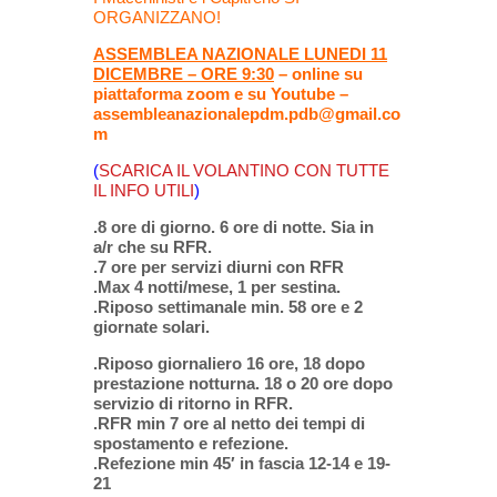
ORGANIZZANO!
ASSEMBLEA NAZIONALE
LUNEDI 11
DICEMBRE – ORE 9:30
– online su
piattaforma zoom e su Youtube –
assembleanazionalepdm.pdb@gmail.co
m
(
SCARICA IL VOLANTINO CON TUTTE
IL INFO UTILI
)
.8 ore di giorno. 6 ore di notte. Sia in
a/r che su RFR.
.7 ore per servizi diurni con RFR
.Max 4 notti/mese, 1 per sestina.
.Riposo settimanale min. 58 ore e 2
giornate solari.
.Riposo giornaliero 16 ore, 18 dopo
prestazione notturna. 18 o 20 ore dopo
servizio di ritorno in RFR.
.RFR min 7 ore al netto dei tempi di
spostamento e refezione.
.Refezione min 45′ in fascia 12-14 e 19-
21