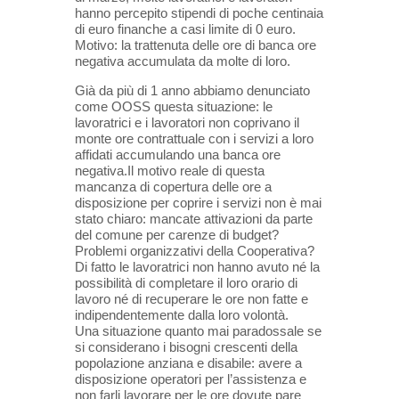
hanno percepito stipendi di poche centinaia
di euro finanche a casi limite di 0
euro.
Motivo: la trattenuta delle ore di banca ore
negativa accumulata da molte di loro.
Già da più di 1 anno abbiamo denunciato
come OOSS questa situazione: le
lavoratrici e i
lavoratori non coprivano il
monte ore contrattuale con i servizi a loro
affidati accumulando una
banca ore
negativa.Il motivo reale di questa
mancanza di copertura delle ore a
disposizione per
coprire i servizi non è mai
stato chiaro: mancate attivazioni da parte
del comune per carenze di
budget?
Problemi organizzativi della Cooperativa?
Di fatto le lavoratrici non hanno avuto né la
possibilità di completare il loro orario di
lavoro né di recuperare le ore non fatte e
indipendentemente
dalla loro volontà.
Una situazione quanto mai paradossale se
si considerano i bisogni crescenti della
popolazione
anziana e disabile: avere a
disposizione operatori per l’assistenza e
non farli lavorare per le ore
dovute pare