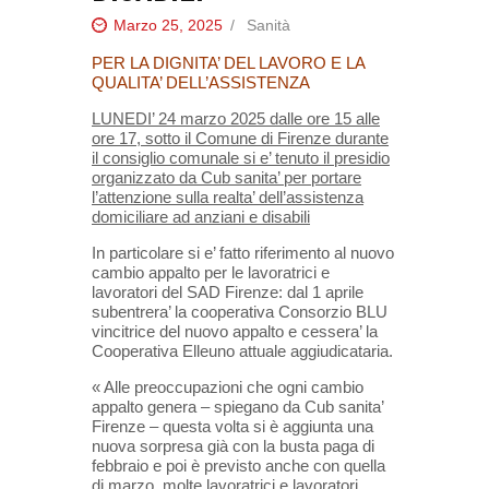
Marzo 25, 2025
Sanità
PER LA DIGNITA’ DEL LAVORO E LA
QUALITA’ DELL’ASSISTENZA
LUNEDI’ 24 marzo 2025 dalle ore 15 alle
ore 17, sotto il Comune di Firenze durante
il consiglio comunale si e’ tenuto il presidio
organizzato da Cub sanita’ per portare
l’attenzione sulla realta’ dell’assistenza
domiciliare ad anziani e disabili
In particolare si e’ fatto riferimento al
nuovo
cambio appalto per le lavoratrici e
lavoratori del SAD Firenze: dal 1 aprile
subentrera’ la
cooperativa Consorzio BLU
vincitrice del nuovo appalto e cessera’ la
Cooperativa Elleuno attuale
aggiudicataria.
« Alle preoccupazioni che ogni cambio
appalto genera – spiegano da Cub sanita’
Firenze – questa volta si è aggiunta una
nuova sorpresa già con la busta paga di
febbraio e poi è previsto anche con quella
di marzo, molte
lavoratrici e lavoratori