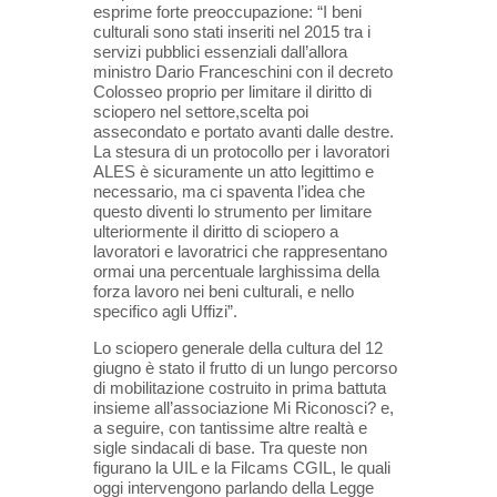
esprime forte preoccupazione: “I beni
culturali sono stati inseriti nel 2015 tra i
servizi pubblici essenziali dall’allora
ministro Dario Franceschini con il decreto
Colosseo proprio per limitare il diritto di
sciopero nel settore,scelta poi
assecondato e portato avanti dalle destre.
La stesura di un protocollo per i lavoratori
ALES è sicuramente un atto legittimo e
necessario, ma ci spaventa l’idea che
questo diventi lo strumento per limitare
ulteriormente il diritto di sciopero a
lavoratori e lavoratrici che rappresentano
ormai una percentuale larghissima della
forza lavoro nei beni culturali, e nello
specifico agli Uffizi”.
Lo sciopero generale della cultura del 12
giugno è stato il frutto di un lungo percorso
di mobilitazione costruito in prima battuta
insieme all’associazione Mi Riconosci? e,
a seguire, con tantissime altre realtà e
sigle sindacali di base. Tra queste non
figurano la UIL e la Filcams CGIL, le quali
oggi intervengono parlando della Legge