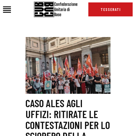
TESSERATI
HOME
CHI SIAMO
SEDI
NEWS
PODCAST CUB
TG CUB
INTERNAZIONALE
CASO ALES AGLI
RASSEGNA STAMPA
UFFIZI: RITIRATE LE
CONTESTAZIONI PER LO
SCIOPERO DELLA