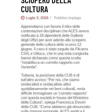
CULTURA
Luglio 3, 2026
Pubblico impiego
Apprendiamo con favore il ritiro delle
contestazioni disciplinari che ALES aveva
notificato a 28 dipendenti delle Gallerie
degli Uffizi per aver aderito allo sciopero
generale della cultura dello scorso 12
giugno. Il caso è stato seguito da Filcams
CGIL e Uiltucs, che in una nota congiunta
hanno dichiarato come questa scelta
“ristabilisca un corretto rapporto con
l’azienda”.
Tuttavia, la posizione della CUB è di
tutt’altro avviso: “Per noi, che siamo
sindacalisti e sindacaliste attivi
quotidianamente nei beni culturali, resta
difficile immaginare un ‘corretto rapporto’
con questa società in house del Ministero
della Cultura”, spiega Francesca Doveri
della CUB. “Come abbiamo già denunciato
sulla stampa nazionale, ALES applica il