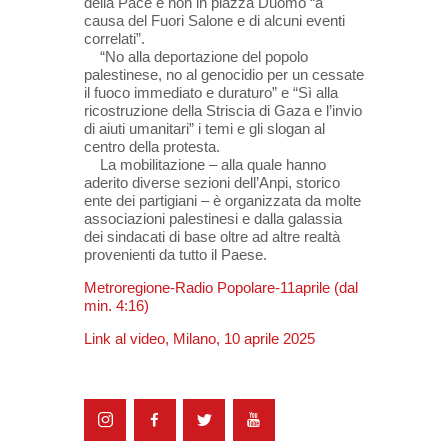
della Pace e non in piazza Duomo “a
causa del Fuori Salone e di alcuni eventi
correlati”.
“No alla deportazione del popolo
palestinese, no al genocidio per un cessate
il fuoco immediato e duraturo” e “Sì alla
ricostruzione della Striscia di Gaza e l’invio
di aiuti umanitari” i temi e gli slogan al
centro della protesta.
La mobilitazione – alla quale hanno
aderito diverse sezioni dell’Anpi, storico
ente dei partigiani – è organizzata da molte
associazioni palestinesi e dalla galassia
dei sindacati di base oltre ad altre realtà
provenienti da tutto il Paese.
Metroregione-Radio Popolare-11aprile (dal
min. 4:16)
Link al video, Milano, 10 aprile 2025