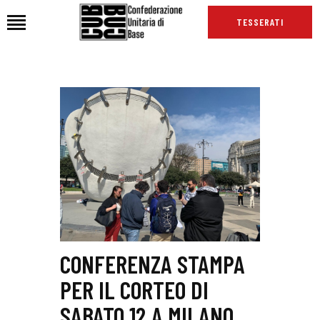
TESSERATI
HOME
CHI SIAMO
SEDI
NEWS
PODCAST CUB
TG CUB
INTERNAZIONALE
RASSEGNA STAMPA
CONFERENZA STAMPA
PER IL CORTEO DI
SABATO 12 A MILANO