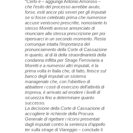
“
Certo è
– aggiunge Antonio Amoroso –
che l’esito del processo avrebbe avuto,
forse, esiti ancor più severi per gli imputati
se si fosse celebrato prima che numerose
accuse venissero prescritte, nonostante lo
stesso Moretti avesse annunciato di
rinunciare alla stessa prescrizione per poi
ripensarci in un secondo momento. Resta
comunque intatta l’importanza del
pronunciamento della Corte di Cassazione
in quanto, al di là della straordinarietà della
condanna inflitta per Strage Ferroviaria a
Moretti e a numerosi altri imputati, è la
prima volta in Italia che, di fatto, finisce sul
banco degli imputati un sistema
manageriale che, con l’obiettivo di
abbattere i costi di esercizio dell’attività di
impresa, è arrivato ad erodere i livelli di
sicurezza fino a determinare quanto
successo.
La decisione della Corte di Cassazione di
accogliere le richieste della Procura
Generale di rigettare i ricorsi presentati
dagli imputati contro la sentenza d’appello
ter sulla strage di Viareggio
– conclude il