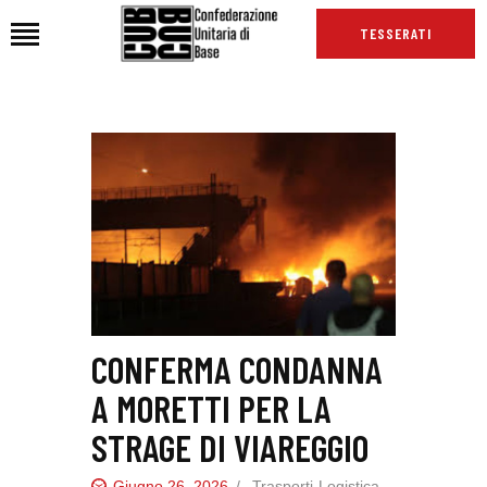
TESSERATI
HOME
CHI SIAMO
SEDI
NEWS
PODCAST CUB
TG CUB
INTERNAZIONALE
CONFERMA CONDANNA
RASSEGNA STAMPA
A MORETTI PER LA
STRAGE DI VIAREGGIO
Giugno 26, 2026
Trasporti-Logistica