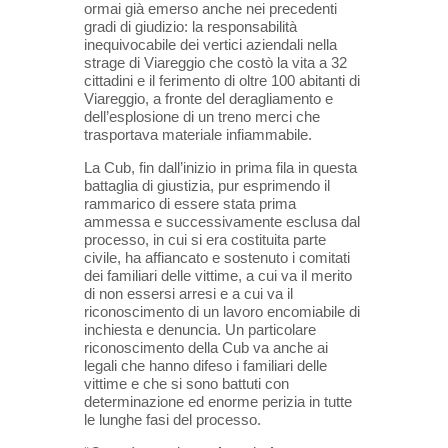
ormai già emerso anche nei precedenti
gradi di giudizio: la responsabilità
inequivocabile dei vertici aziendali nella
strage di Viareggio che costò la vita a 32
cittadini e il ferimento di oltre 100 abitanti di
Viareggio, a fronte del deragliamento e
dell’esplosione di un treno merci che
trasportava materiale infiammabile.
La Cub, fin dall’inizio in prima fila in questa
battaglia di giustizia, pur esprimendo il
rammarico di essere stata prima
ammessa e successivamente esclusa dal
processo, in cui si era costituita parte
civile, ha affiancato e sostenuto i comitati
dei familiari delle vittime, a cui va il merito
di non essersi arresi e a cui va il
riconoscimento di un lavoro encomiabile di
inchiesta e denuncia. Un particolare
riconoscimento della Cub va anche ai
legali che hanno difeso i familiari delle
vittime e che si sono battuti con
determinazione ed enorme perizia in tutte
le lunghe fasi del processo.