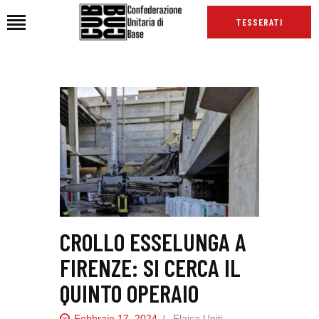
TESSERATI
HOME
CHI SIAMO
SEDI
NEWS
PODCAST CUB
TG CUB
INTERNAZIONALE
CROLLO ESSELUNGA A
RASSEGNA STAMPA
FIRENZE: SI CERCA IL
QUINTO OPERAIO
Febbraio 17, 2024
Flaica Uniti