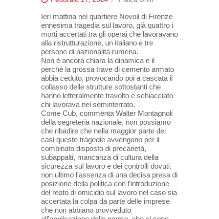
Ieri mattina nel quartiere Novoli di Firenze
ennesima tragedia sul lavoro, già quattro i
morti accertati tra gli operai che lavoravano
alla ristrutturazione, un italiano e tre
persone di nazionalità rumena.
Non è ancora chiara la dinamica e il
perchè la grossa trave di cemento armato
abbia ceduto, provocando poi a cascata il
collasso delle strutture sottostanti che
hanno letteralmente travolto e schiacciato
chi lavorava nel seminterrato.
Come Cub, commenta Walter Montagnoli
della segreteria nazionale, non possiamo
che ribadire che nella maggior parte dei
casi queste tragedie avvengono per il
combinato disposto di precarietà,
subappalti, mancanza di cultura della
sicurezza sul lavoro e dei controlli dovuti,
non ultimo l’assenza di una decisa presa di
posizione della politica con l’introduzione
del reato di omicidio sul lavoro nel caso sia
accertata la colpa da parte delle imprese
che non abbiano provveduto
all’applicazione delle norme, che ci sono.