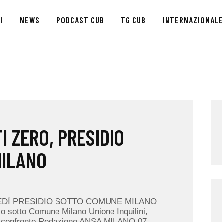
HOME
I
NEWS
PODCAST CUB
TG CUB
INTERNAZIONAL
CHI SIAMO
SEDI
NEWS
PODCAST CUB
I ZERO, PRESIDIO
TG CUB
MILANO
INTERNAZIONALE
RASSEGNA STAMPA
EDÌ PRESIDIO SOTTO COMUNE MILANO
dio sotto Comune Milano Unione Inquilini,
o confronto Redazione ANSA MILANO 07