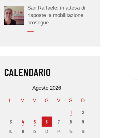
San Raffaele: in attesa di
risposte la mobilitazione
prosegue
CALENDARIO
Agosto 2026
L
M
M
G
V
S
D
1
2
3
4
5
6
7
8
9
10
11
12
13
14
15
16