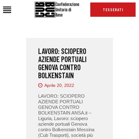
TESSERATI
HOME
LAVORO: SCIOPERO
CHI SIAMO
AZIENDE PORTUALI
SEDI
GENOVA CONTRO
NEWS
BOLKENSTAIN
PODCAST CUB
Aprile 20, 2022
TG CUB
LAVORO: SCIOPERO
INTERNAZIONALE
AZIENDE PORTUALI
GENOVA CONTRO
RASSEGNA STAMPA
BOLKENSTAIN ANSA.it –
Liguria, Lavoro: sciopero
aziende portuali Genova
contro Bolkenstain Messina
(Cub Trasporti), società più