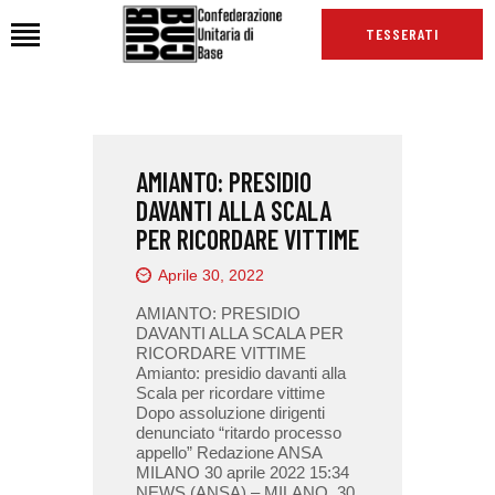
TESSERATI
HOME
AMIANTO: PRESIDIO
CHI SIAMO
DAVANTI ALLA SCALA
SEDI
PER RICORDARE VITTIME
NEWS
Aprile 30, 2022
PODCAST CUB
AMIANTO: PRESIDIO
TG CUB
DAVANTI ALLA SCALA PER
RICORDARE VITTIME
INTERNAZIONALE
Amianto: presidio davanti alla
RASSEGNA STAMPA
Scala per ricordare vittime
Dopo assoluzione dirigenti
denunciato “ritardo processo
appello” Redazione ANSA
MILANO 30 aprile 2022 15:34
NEWS (ANSA) – MILANO, 30