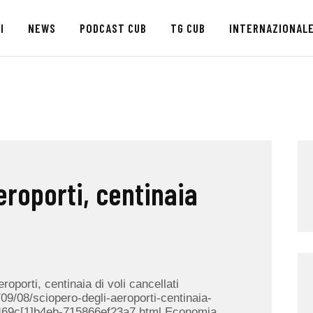
HOME
I
NEWS
PODCAST CUB
TG CUB
INTERNAZIONAL
CHI SIAMO
SEDI
NEWS
PODCAST CUB
eroporti, centinaia
TG CUB
INTERNAZIONALE
RASSEGNA STAMPA
oporti, centinaia di voli cancellati
/09/08/sciopero-degli-aeroporti-centinaia-
-469c[1]b4eb-715866ef23a7.html Economia