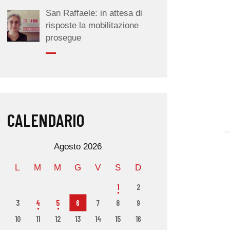
San Raffaele: in attesa di
risposte la mobilitazione
prosegue
CALENDARIO
Agosto 2026
L
M
M
G
V
S
D
1
2
3
4
5
6
7
8
9
10
11
12
13
14
15
16