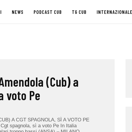
HOME
I
NEWS
PODCAST CUB
TG CUB
INTERNAZIONAL
CHI SIAMO
SEDI
NEWS
PODCAST CUB
 Amendola (Cub) a
TG CUB
 a voto Pe
INTERNAZIONALE
RASSEGNA STAMPA
UB) A CGT SPAGNOLA, SÌ A VOTO PE
gt spagnola, sì a voto Pe In Italia
 salari troppo bassi (ANSA) – MILANO,…