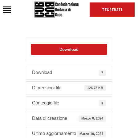
TESSERATI
HOME
Download
CHI SIAMO
SEDI
NEWS
Download
7
PODCAST CUB
Dimensioni file
126.73 KB
TG CUB
INTERNAZIONALE
Conteggio file
1
RASSEGNA STAMPA
Data di creazione
Marzo 6, 2024
Ultimo aggiornamento
Marzo 10, 2024