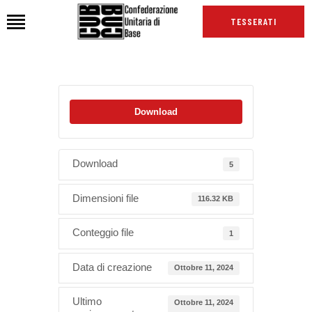
TESSERATI
HOME
Download
CHI SIAMO
SEDI
NEWS
Download
5
PODCAST CUB
Dimensioni file
116.32 KB
TG CUB
INTERNAZIONALE
Conteggio file
1
RASSEGNA STAMPA
Data di creazione
Ottobre 11, 2024
Ultimo
Ottobre 11, 2024