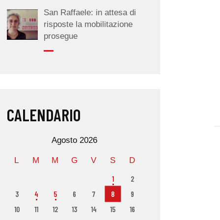
San Raffaele: in attesa di
risposte la mobilitazione
prosegue
CALENDARIO
Agosto 2026
L
M
M
G
V
S
D
1
2
3
4
5
6
7
8
9
10
11
12
13
14
15
16