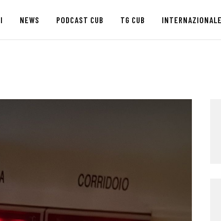
HOME
I
NEWS
PODCAST CUB
TG CUB
INTERNAZIONAL
CHI SIAMO
SEDI
NEWS
PODCAST CUB
TG CUB
INTERNAZIONALE
RASSEGNA STAMPA