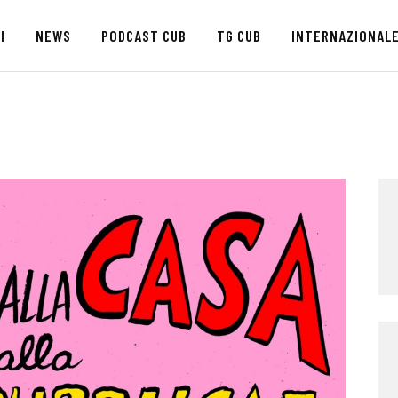
HOME
I
NEWS
PODCAST CUB
TG CUB
INTERNAZIONAL
CHI SIAMO
SEDI
NEWS
PODCAST CUB
TG CUB
INTERNAZIONALE
RASSEGNA STAMPA