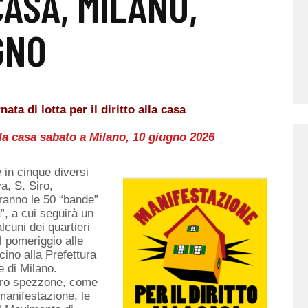
CASA, MILANO,
GNO
 di lotta per il diritto alla casa
alla casa sabato a Milano, 10 giugno 2026
e in cinque diversi
a, S. Siro,
eranno le 50 “bande”
”, a cui seguirà un
cuni dei quartieri
l pomeriggio alle
cino alla Prefettura
 di Milano.
loro spezzone, come
anifestazione, le