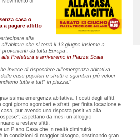
il Movimento di
è senza
casa o
ca
a pagare affitto
partecipare alla
o all’abitare che si terrà il 13 giugno insieme a
i provenienti da tutta Europa .
 alla Prefettura e arriveremo in Piazza Scala
he invece di rispondere all’emergenza abitativa
delle case popolari e sfratti e sgomberi più veloci
endiamo tutte e tutt* in piazza
.”
vissima emergenza abitativa. I costi degli affitti
ogni giorno sgomberi e sfratti per finita locazione e
 casa, pur avendo una risposta positiva alla
sospese”: aspettano da mesi un alloggio
nuano a restare sfitti.
a un Piano Casa che in realtà diminuirà
hi è in condizioni di maggior bisogno, destinando gran