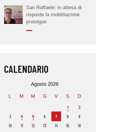
San Raffaele: in attesa di
risposte la mobilitazione
prosegue
CALENDARIO
Agosto 2026
L
M
M
G
V
S
D
1
2
3
4
5
6
7
8
9
10
11
12
13
14
15
16