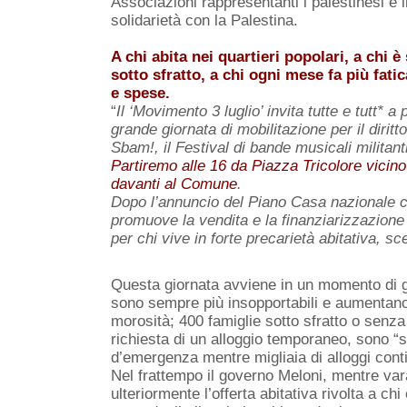
Associazioni rappresentanti i palestinesi e 
solidarietà con la Palestina.
A chi abita nei quartieri popolari, a chi 
sotto sfratto, a chi ogni mese fa più fati
e spese.
“
Il ‘Movimento 3 luglio’ invita tutte e tutt* a 
grande giornata di mobilitazione per il diritt
Sbam!, il Festival di bande musicali militant
Partiremo alle 16 da Piazza Tricolore vicino
davanti al Comune
.
Dopo l’annuncio del Piano Casa nazionale c
promuove la vendita e la finanziarizzazione 
per chi vive in forte precarietà abitativa, sc
Questa giornata avviene in un momento di gra
sono sempre più insopportabili e aumentano 
morosità; 400 famiglie sotto sfratto o senza
richiesta di un alloggio temporaneo, sono “
d’emergenza mentre migliaia di alloggi conti
Nel frattempo il governo Meloni, mentre var
ulteriormente l’offerta abitativa rivolta a c