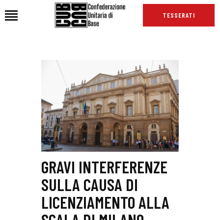
TESSERATI
HOME
CHI SIAMO
SEDI
NEWS
PODCAST CUB
TG CUB
INTERNAZIONALE
GRAVI INTERFERENZE
RASSEGNA STAMPA
SULLA CAUSA DI
LICENZIAMENTO ALLA
SCALA DI MILANO