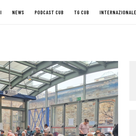
HOME
I
NEWS
PODCAST CUB
TG CUB
INTERNAZIONAL
CHI SIAMO
SEDI
NEWS
PODCAST CUB
TG CUB
INTERNAZIONALE
RASSEGNA STAMPA