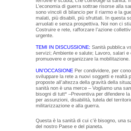
ferrovie e scuola, che coinvolge la sanità. Il 
L’economia di guerra sottrae risorse alla sani
sono vincoli di bilancio per il riarmo e la gue
malati, più disabili, più sfruttati. In questa s
arruolati e senza prospettiva. Noi non ci st
Costruire e rete, rafforzare l’azione collett
urgente.
TEMI IN DISCUSSIONE:
Sanità pubblica vs
servizi; Ambiente e salute; Lavoro, salari e
promuovere e organizzare la mobilitazione.
UN’OCCASIONE
Per condividere, per cono
sviluppare la rete a nuovi soggetti e realtà 
proposte all’altezza della gravità della situ
sanità non è una merce –
Vogliamo una sani
bisogni di tutt* –
Preventiva per difendere la
per assunzioni, disabilità, tutela del territor
militarizzazione e alla guerra.
Questa è la sanità di cui c’è bisogno, una s
del nostro Paese e del pianeta.