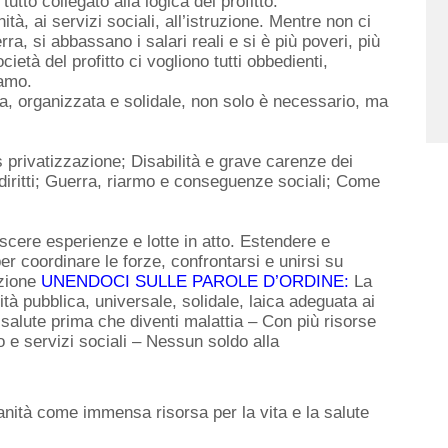
tutto collegato alla logica del profitto.
tà, ai servizi sociali, all’istruzione. Mentre non ci
rra, si abbassano i salari reali e si è più poveri, più
ocietà del profitto ci vogliono tutti obbedienti,
iamo.
iva, organizzata e solidale, non solo è necessario, ma
 privatizzazione; Disabilità e grave carenze dei
 diritti; Guerra, riarmo e conseguenze sociali; Come
scere esperienze e lotte in atto. Estendere e
per coordinare le forze, confrontarsi e unirsi su
azione
UNENDOCI SULLE
PAROLE D’ORDINE:
La
tà pubblica, universale, solidale, laica adeguata ai
 salute prima che diventi malattia –
Con più risorse
io e servizi sociali –
Nessun soldo alla
anità come immensa risorsa per la vita e la salute