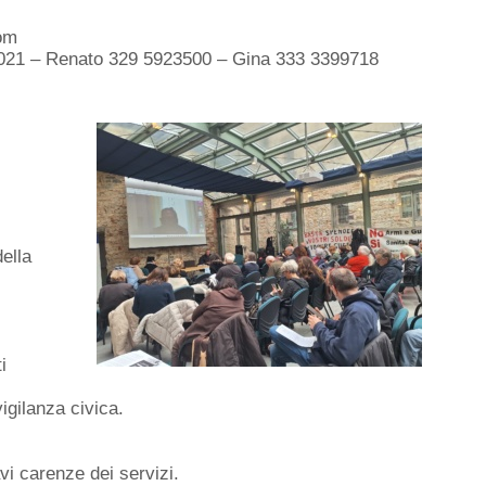
com
35021 – Renato 329 5923500 – Gina 333 3399718
della
i
vigilanza civica.
avi carenze dei servizi.