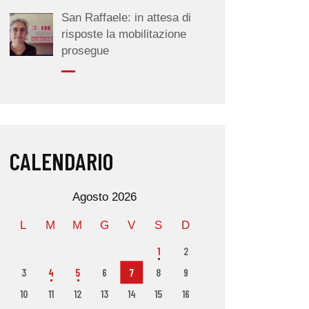
San Raffaele: in attesa di
risposte la mobilitazione
prosegue
CALENDARIO
Agosto 2026
L
M
M
G
V
S
D
1
2
3
4
5
6
7
8
9
10
11
12
13
14
15
16