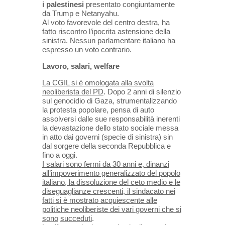
i palestinesi
presentato
congiuntamente
da Trump e Netanyahu.
Al voto favorevole del centro destra, ha
fatto riscontro l’ipocrita astensione della
sinistra. Nessun parlamentare italiano ha
espresso un voto contrario.
Lavoro, salari, welfare
La CGIL si è omologata alla svolta
neoliberista del PD
. Dopo 2 anni di silenzio
sul genocidio di Gaza,
strumentalizzando
la protesta popolare, pensa di auto
assolversi dalle sue responsabilità inerenti
la devastazione dello
stato sociale messa
in atto dai governi (specie di sinistra) sin
dal sorgere della seconda Repubblica e
fino a oggi.
I salari sono fermi da 30 anni e, dinanzi
all’impoverimento generalizzato del popolo
italiano, la dissoluzione del ceto medio e le
diseguaglianze crescenti, il sindacato nei
fatti si è mostrato acquiescente alle
politiche neoliberiste dei vari
governi che si
sono
succeduti
.