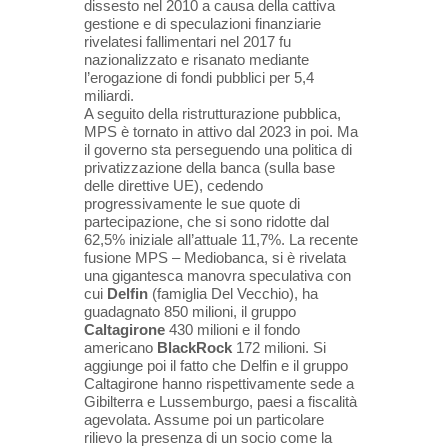
dissesto nel 2010 a causa della cattiva
gestione e di speculazioni finanziarie
rivelatesi fallimentari nel 2017 fu
nazionalizzato e risanato mediante
l’erogazione di fondi pubblici per 5,4
miliardi.
A seguito della ristrutturazione
pubblica,
MPS è tornato in attivo dal 2023 in poi. Ma
il governo sta perseguendo una politica di
privatizzazione della
banca (sulla base
delle direttive UE), cedendo
progressivamente le sue quote di
partecipazione, che si sono ridotte dal
62,5% iniziale all’attuale 11,7%. La recente
fusione MPS – Mediobanca, si è rivelata
una gigantesca manovra
speculativa con
cui
Delfin
(famiglia Del Vecchio), ha
guadagnato 850 milioni, il gruppo
Caltagirone
430 milioni e il
fondo
americano
BlackRock
172 milioni. Si
aggiunge poi il fatto che Delfin e il gruppo
Caltagirone hanno
rispettivamente sede a
Gibilterra e Lussemburgo, paesi a fiscalità
agevolata. Assume poi un particolare
rilievo la
presenza di un socio come la