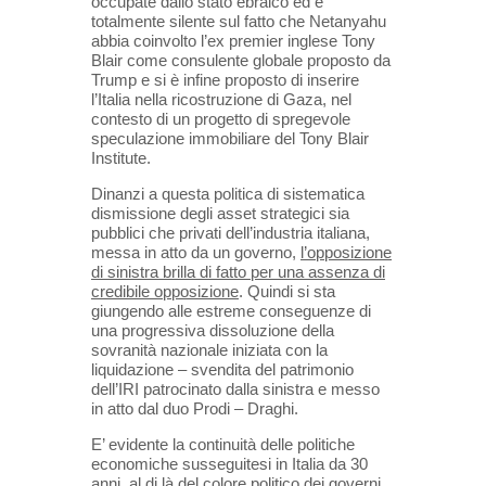
occupate dallo stato ebraico ed è
totalmente silente sul fatto che Netanyahu
abbia coinvolto l’ex
premier inglese Tony
Blair come consulente globale proposto da
Trump e si è infine proposto di inserire
l’Italia nella
ricostruzione di Gaza, nel
contesto di un progetto di spregevole
speculazione immobiliare del Tony Blair
Institute.
Dinanzi a questa politica di sistematica
dismissione degli asset strategici sia
pubblici che privati dell’industria italiana,
messa in atto da un governo,
l’opposizione
di sinistra brilla di fatto per una assenza di
credibile opposizione
.
Quindi si sta
giungendo alle estreme conseguenze di
una progressiva dissoluzione della
sovranità nazionale iniziata con
la
liquidazione – svendita del patrimonio
dell’IRI patrocinato dalla sinistra e messo
in atto dal duo Prodi – Draghi.
E’ evidente la continuità delle politiche
economiche susseguitesi in Italia da 30
anni, al di là del colore politico dei
governi,