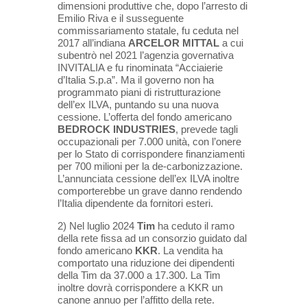
dimensioni produttive che, dopo l’arresto di
Emilio Riva e il susseguente
commissariamento statale, fu ceduta nel
2017 all’indiana
ARCELOR
MITTAL
a cui
subentrò nel 2021 l’agenzia
governativa
INVITALIA e fu rinominata “Acciaierie
d’Italia S.p.a”.
Ma il governo non ha
programmato piani di ristrutturazione
dell’ex ILVA, puntando su una nuova
cessione. L’offerta del fondo americano
BEDROCK
INDUSTRIES
, prevede tagli
occupazionali per 7.000 unità, con l’onere
per lo Stato di
corrispondere finanziamenti
per 700 milioni per la de-carbonizzazione.
L’annunciata cessione dell’ex ILVA inoltre
comporterebbe un grave danno rendendo
l’Italia dipendente da fornitori esteri.
2) Nel luglio 2024
Tim
ha ceduto il ramo
della rete fissa ad un consorzio guidato dal
fondo americano
KKR
. La vendita
ha
comportato una riduzione dei dipendenti
della Tim da 37.000 a 17.300. La Tim
inoltre dovrà corrispondere a KKR
un
canone annuo per l’affitto della rete.