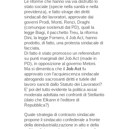
Le riforme che hanno via via distrutto lo
stato sociale (specie nella sanità e nella
previdenza), e fatto strage dei diritti
sindacali dei lavoratori, approvate dai
governi Prodi, Monti, Renzi, Draghi
(comunque sostenuti dal PD), quali la
legge Biagi, il pacchetto Treu, la riforma
Dini, la legge Fornero, il Job Act, hanno
prodotto, di fatto, una protesta sindacale di
facciata.
Di fatto è stato promosso un referendum
su punti marginali del Job
Act (made in
PD), in opposizione al governo Meloni.
Ma si dimentica che il
Job Act
fu
approvato con l’acquiescenza sindacale
abrogando sacrosanti diritti e tutele del
lavoro sanciti dallo Statuto dei Lavoratori?
E’ poi del tutto evidente la politica assai
moderata adottata nei confronti di Stellantis
(dato che Elkann è l’editore di
Repubblica?)
Quale strategia di contrasto sindacale
propone il sindacato confederale a fronte
della deindustrializzazione in atto e della