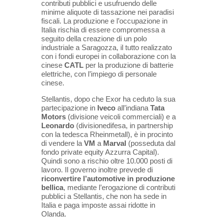
contributi pubblici e usufruendo delle
minime aliquote di tassazione nei paradisi
fiscali. La produzione e l’occupazione in
Italia rischia di essere compromessa
a
seguito della creazione di un polo
industriale a Saragozza, il tutto realizzato
con i fondi europei in collaborazione con
la
cinese
CATL
per la produzione di batterie
elettriche, con l’impiego di personale
cinese.
Stellantis, dopo che Exor ha
ceduto la sua
partecipazione in
Iveco
all’indiana
Tata
Motors
(divisione veicoli commerciali) e a
Leonardo
(divisionedifesa, in partnership
con la tedesca Rheinmetall), è in procinto
di vendere la
VM
a
Marval
(posseduta dal
fondo private
equity Azzurra Capital).
Quindi sono a rischio oltre 10.000 posti di
lavoro. Il governo inoltre prevede di
riconvertire
l’automotive
in
produzione
bellica
, mediante l’erogazione di contributi
pubblici a Stellantis, che non ha sede in
Italia e
paga imposte assai ridotte in
Olanda.