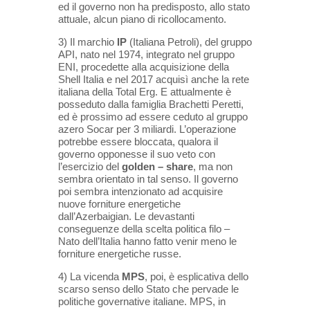
ed il
governo non ha predisposto, allo stato
attuale, alcun piano di ricollocamento.
3) Il marchio
IP
(Italiana Petroli), del gruppo
API, nato nel 1974, integrato nel gruppo
ENI, procedette alla acquisizione della
Shell Italia e nel 2017 acquisì anche la rete
italiana della Total Erg. E attualmente è
posseduto dalla famiglia
Brachetti Peretti,
ed è prossimo ad essere ceduto al gruppo
azero Socar per 3 miliardi. L’operazione
potrebbe essere
bloccata, qualora il
governo opponesse il suo veto con
l’esercizio del
golden – share
, ma non
sembra orientato in tal
senso. Il governo
poi sembra intenzionato ad acquisire
nuove forniture energetiche
dall’Azerbaigian. Le devastanti
conseguenze della scelta politica filo –
Nato dell’Italia hanno fatto venir meno le
forniture energetiche russe.
4) La vicenda
MPS
, poi, è esplicativa dello
scarso senso dello Stato che pervade le
politiche governative italiane. MPS,
in