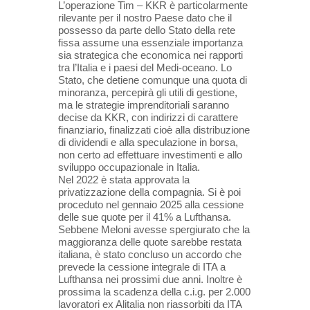
L’operazione Tim – KKR è particolarmente
rilevante per il nostro Paese dato
che il
possesso da parte dello Stato della rete
fissa assume una essenziale importanza
sia strategica che economica nei
rapporti
tra l’Italia e i paesi del Medi-oceano. Lo
Stato, che detiene comunque una quota di
minoranza, percepirà gli
utili di gestione,
ma le strategie imprenditoriali saranno
decise da KKR, con indirizzi di carattere
finanziario, finalizzati
cioè alla distribuzione
di dividendi e alla speculazione in borsa,
non certo ad effettuare investimenti e allo
sviluppo
occupazionale in Italia.
Nel 2022 è stata approvata la
privatizzazione della compagnia. Si è poi
proceduto nel gennaio
2025 alla cessione
delle sue quote per il 41% a Lufthansa.
Sebbene Meloni avesse spergiurato che la
maggioranza delle
quote sarebbe restata
italiana, è stato concluso un accordo che
prevede la cessione integrale di ITA a
Lufthansa nei
prossimi due anni. Inoltre è
prossima la scadenza della c.i.g. per 2.000
lavoratori ex Alitalia non riassorbiti da ITA