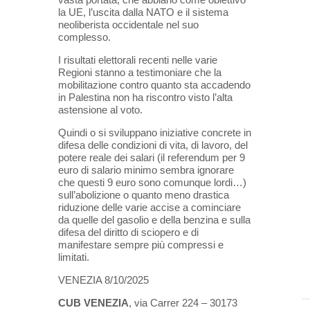
la UE, l’uscita dalla NATO e il
sistema
neoliberista occidentale nel suo
complesso.
I risultati elettorali recenti nelle varie
Regioni stanno a testimoniare che la
mobilitazione contro quanto sta accadendo
in
Palestina non ha riscontro visto l’alta
astensione al voto.
Quindi o si sviluppano iniziative concrete in
difesa delle condizioni di vita, di lavoro, del
potere reale dei salari (il
referendum per 9
euro di salario minimo sembra ignorare
che questi 9 euro sono comunque lordi…)
sull’abolizione o
quanto meno drastica
riduzione delle varie accise a cominciare
da quelle del gasolio e della benzina e sulla
difesa del
diritto di sciopero e di
manifestare sempre più compressi e
limitati.
VENEZIA 8/10/2025
CUB VENEZIA
, via Carrer 224 – 30173