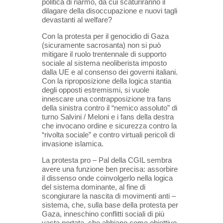
politica di riarmo, da cui scaturiranno il
dilagare della disoccupazione e nuovi tagli
devastanti al welfare?
Con la protesta per il genocidio di Gaza
(sicuramente sacrosanta) non si può
mitigare il ruolo trentennale di supporto
sociale al sistema neoliberista imposto
dalla UE e al consenso dei governi italiani.
Con la riproposizione della logica
stantia
degli opposti estremismi, si vuole
innescare una contrapposizione tra fans
della sinistra contro il “nemico
assoluto” di
turno Salvini / Meloni e i fans della destra
che invocano ordine e sicurezza contro la
“rivolta sociale” e
contro virtuali pericoli di
invasione islamica.
La protesta pro – Pal della CGIL sembra
avere una funzione ben precisa: assorbire
il dissenso onde coinvolgerlo nella
logica
del sistema dominante, al fine di
scongiurare la nascita di movimenti anti –
sistema, che, sulla base della protesta
per
Gaza, inneschino conflitti sociali di più
vasta portata, che abbiano come obiettivo