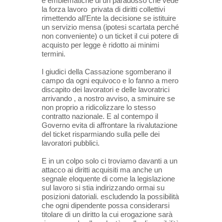
e emblematiche di un paradosso che vede
la forza lavoro privata di diritti collettivi
rimettendo all’Ente la decisione se istituire
un servizio mensa (ipotesi scartata perché
non conveniente) o un ticket il cui potere di
acquisto per legge è ridotto ai minimi
termini.
I giudici della Cassazione sgomberano il
campo da ogni equivoco e lo fanno a mero
discapito dei lavoratori e delle lavoratrici
arrivando , a nostro avviso, a sminuire se
non proprio a ridicolizzare lo stesso
contratto nazionale. E al contempo il
Governo evita di affrontare la rivalutazione
del ticket risparmiando sulla pelle dei
lavoratori pubblici.
E in un colpo solo ci troviamo davanti a un
attacco ai diritti acquisiti ma anche un
segnale eloquente di come la legislazione
sul lavoro si stia indirizzando ormai su
posizioni datoriali. escludendo la possibilità
che ogni dipendente possa considerarsi
titolare di un diritto la cui erogazione sarà