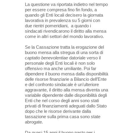
La questione va riportata indietro nel tempo
per essere compresa fino fin fondo, a
quando gli Enti locali decisero la giornata
lavorativa in prevalenza su 5 giorni con
due rientri pomeridiani, a quando i
sindacati rivendicarono il diritto alla mensa
come in altri settori del mondo lavorativo.
Se la Cassazione tratta la erogazione del
buono mensa alla stregua di una sorta di
captatio benevolentiae
datoriale verso il
personale degli Enti locali è non solo
offensivo ma anche umiliante. Poi far
dipendere il buono mensa dalla disponibilità
delle risorse finanziarie a Bilancio dell’Ente
e del confronto sindacale è un’ulteriore
aggravante, il diritto alla mensa diventa una
variabile dipendente dalle disponibilità
degli
Enti che nel corso degli anni sono stati
privati di finanziamenti adeguati dallo Stato
dopo che le risorse derivante dalla
tassazione sulla prima casa sono state
abrogate.
Da quasi 15 anni il buono pasto per i