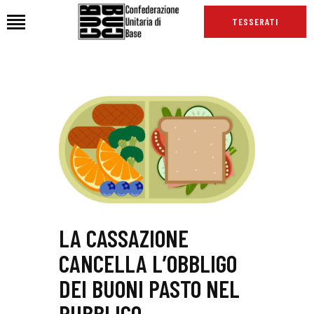
TESSERATI
HOME
CHI SIAMO
SEDI
NEWS
PODCAST CUB
TG CUB
INTERNAZIONALE
LA CASSAZIONE
RASSEGNA STAMPA
CANCELLA L’OBBLIGO
DEI BUONI PASTO NEL
PUBBLICO