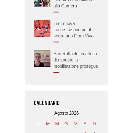
alla Camera
Tim: nuova
contestazione per il
segretario Flmu Vivoli
San Raffaele: in attesa
di risposte la
mobilitazione prosegue
CALENDARIO
Agosto 2026
L
M
M
G
V
S
D