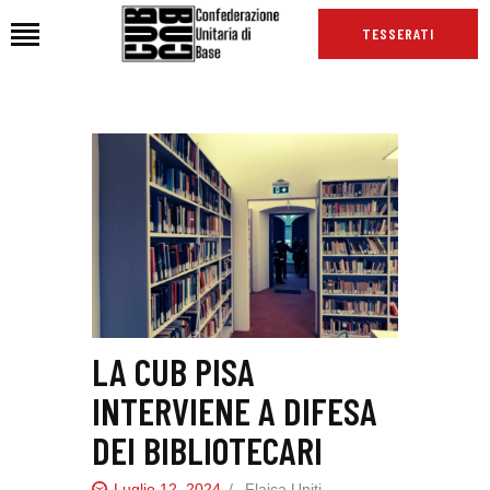
TESSERATI
HOME
CHI SIAMO
SEDI
NEWS
PODCAST CUB
TG CUB
INTERNAZIONALE
LA CUB PISA
RASSEGNA STAMPA
INTERVIENE A DIFESA
DEI BIBLIOTECARI
Luglio 12, 2024
Flaica Uniti