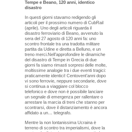
Tempe e Beano, 120 anni, identico
disastro
In questi giorni stavamo redigendo gli
articoli per il prossimo numero di CubRail
(aprile). Uno degli articoli riguarda il
disastro ferroviario di Beano, avvenuto la
sera del 27 agosto di 120 anni fa: uno
scontro frontale tra una tradotta militare
partita da Udine e diretta a Belluno, e un
treno merci.Nell’approfondire le dinamiche
del disastro di Tempe in Grecia di due
giorni fa siamo rimasti sorpresi delle molte,
moltissime analogie tra i due eventi tragici:
praticamente identici! Centovent’anni dopo
vi sono ferrovie, neppure secondarie, dove
si continua a viaggiare col blocco
telefonico e dove non è possibile lanciare
un segnale di emergenza per rallentare o
arrestare la marcia di treni che stanno per
scontrarsi, dove il distanziamento è ancora
affidato a un… telegrafo.
Mentre la non lontanissima Ucraina è
terreno di scontro tra imperialismi, dove la