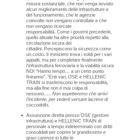
misura sostanziale, che non venga avviato
alcun miglioramento delle infrastrutture e
del funzionamento, che le agenzie
coinvolte non vengano controllate e che
non vengano ricercate
responsabilità. Come i governi precedenti,
quello attuale ha altre priorità rispetto alla
circolazione sicura dei
cittadini. Percepiscono la sicurezza come
un costo. Il ministero trova i soldi per i vari
appalti, ma per completare finalmente
l’infrastruttura ferroviaria e la viabilità sicura
NO! “Hanno tempo… a un certo punto
finiranno”. “Enti vari, OSE e HELLENIC
TRAIN si trasferiscono le responsabilità,
ma alla fine non è mai colpa di
nessuno…..
Non aspetteremo che arrivi
l’incidente, per vederli versare lacrime di
coccodrillo.
Assunzione diretta presso OSE (gestore
infrastruttura) e HELLENIC TRAIN di
personale a tempo indeterminato con diritti
consolidati per coprire le grandissime e
gravi carenze in tutte le