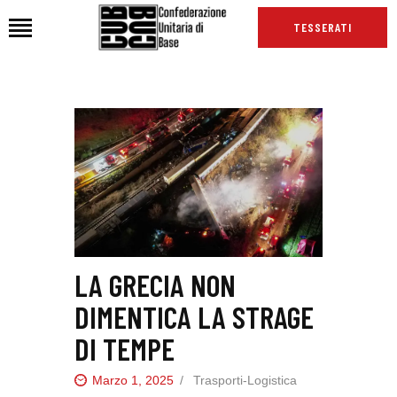
TESSERATI
HOME
CHI SIAMO
SEDI
NEWS
PODCAST CUB
TG CUB
LA GRECIA NON
INTERNAZIONALE
DIMENTICA LA STRAGE
RASSEGNA STAMPA
DI TEMPE
Marzo 1, 2025
Trasporti-Logistica