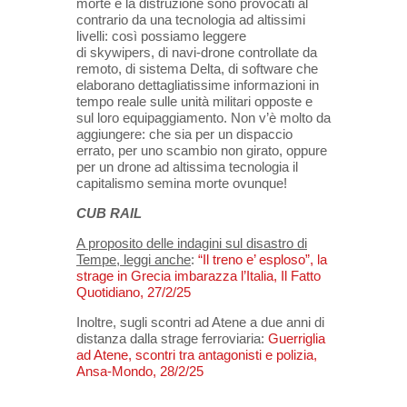
morte e la distruzione sono provocati al
contrario da una tecnologia ad altissimi
livelli: così possiamo leggere
di skywipers, di navi-drone controllate da
remoto, di sistema Delta, di software che
elaborano dettagliatissime informazioni in
tempo reale sulle unità militari opposte e
sul loro equipaggiamento. Non v’è molto da
aggiungere: che sia per un dispaccio
errato, per uno scambio non girato, oppure
per un drone ad altissima tecnologia il
capitalismo semina morte ovunque!
CUB RAIL
A proposito delle indagini sul disastro di
Tempe, leggi anche
:
“Il treno e’ esploso”, la
strage in Grecia imbarazza l’Italia, Il Fatto
Quotidiano, 27/2/25
Inoltre, sugli scontri ad Atene a due anni di
distanza dalla strage ferroviaria:
Guerriglia
ad Atene, scontri tra antagonisti e polizia,
Ansa-Mondo, 28/2/25