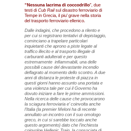
“Nessuna lacrima di coccodrillo
”, due
testi di
Cub Rail
sul disastro ferroviario di
Tempe in Grecia, il piu’ grave nella storia
del trasporto ferroviario ellenico.
Dalle indagini, che procedono a rilento e
per cui si registrano tentativi di depistaggio,
cominciano a trapelare particolari
inquietanti che aprono a piste legate al
traffico illecito e al trasporto illegale di
carburanti adulterati e per questo
estremamente infiammabili, una delle
possibili cause del devastante incendio
deflagrato al momento dello scontro. A due
anni di distanza le proteste di piazza in
questi giorni hanno assunto una portata e
una violenza tale per cui il Governo ha
dovuto iniziare a fare le prime ammissioni.
Nella ricerca delle cause che provocarono
la sciagura ferroviaria e’ coinvolta anche
l’Italia (la premier Meloni ha di recente
annullato un incontro con il suo omologo
greco, in cui si
sarebbe toccato anche
questo argomento) dato che l’inchiesta
coinvolge Hellenic Train, la consociata di