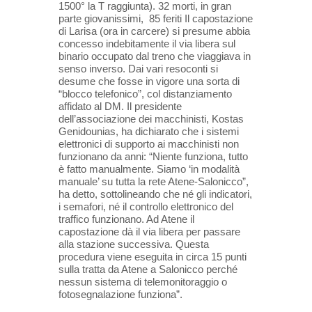
1500° la T raggiunta). 32 morti, in gran
parte giovanissimi, 85 feriti Il capostazione
di Larisa (ora in carcere) si presume abbia
concesso indebitamente il via libera sul
binario occupato dal treno che viaggiava in
senso inverso. Dai vari resoconti si
desume che fosse in vigore una sorta di
“blocco telefonico”, col distanziamento
affidato al DM. Il presidente
dell’associazione dei macchinisti, Kostas
Genidounias, ha dichiarato che i sistemi
elettronici di supporto ai macchinisti non
funzionano da anni: “Niente funziona, tutto
è fatto manualmente. Siamo ‘in modalità
manuale’ su tutta la rete Atene-Salonicco”,
ha detto, sottolineando che né gli indicatori,
i semafori, né il controllo elettronico del
traffico funzionano. Ad Atene il
capostazione dà il via libera per passare
alla stazione successiva. Questa
procedura viene eseguita in circa 15 punti
sulla tratta da Atene a Salonicco perché
nessun sistema di telemonitoraggio o
fotosegnalazione funziona”.