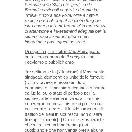
Ferrovie dello Stato che gestisce le
Ferrovie nazionali acquisite durante la
Troika. Ancora una volta, oltre a tutto il
resto, principale imputata dietro tragedie
civili come quella di Tempe e’ la mancanza
di attenzione e investimenti adeguati per la
sicurezza delle infrastrutture e per
lavoratori e passeggeri dei treni.
Di seguito gli articoli in
Cub Rail
apparsi
sull’ultimo numero de
Il pungolo,
che
riceviamo e pubblichiamo
Tre settimane fa (7 febbraio) il Movimento
sindacale democratico unito delle ferrovie
(DESK) aveva emesso un duro
comunicato, l’ennesima denuncia a partire
da luglio, sullo stato di pericolo per la
sicurezza ferroviaria in Grecia. “Finché
non verranno prese misure di protezione
nei luoghi di lavoro e il funzionamento e il
traffico dei treni in sicurezza, non ci sarà
fine agli incidenti [..] Ormai è esasperante
che si tratti di un fenomeno quasi
quotidiano e che non venga presa alcuna