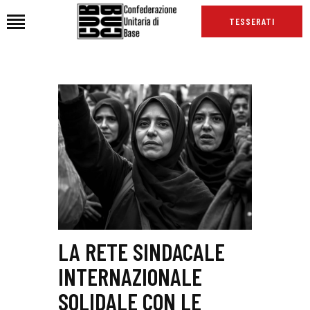
TESSERATI
HOME
CHI SIAMO
SEDI
NEWS
PODCAST CUB
TG CUB
INTERNAZIONALE
LA RETE SINDACALE
RASSEGNA STAMPA
INTERNAZIONALE
SOLIDALE CON LE