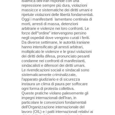
islamica dell’Iran risponde con una
repressione sempre più dura, violazioni
massicce e sistematiche dei diritti umani e
ripetute violazioni delle libertà fondamentali.
Oggi i manifestanti lamentano centinaia di
morti, arresti di massa, detenzioni
arbitrarie e violenze nei loro confronti. Le
forze dell’“ordine” intervengono persino
negli ospedali dove vengono curati i feriti.
Da diverse settimane, le autorità iraniane
hanno intensificato gli arresti arbitrari,
moltiplicato le violenze e le gravi violazioni
dei diritti della difesa, pronunciato pesanti
condanne nei confronti di manifestanti,
sindacalisti e difensori dei diritti umani.
Le rivendicazioni sociali e sindacali sono
sistematicamente criminalizzate,
l’apparato giudiziario e di sicurezza
instaura un clima di paura per soffocare
ogni forma di protesta collettiva.
Queste pratiche violano palesemente gli
impegni internazionali dell’Iran, in
particolare le convenzioni fondamentali
dell’Organizzazione internazionale del
lavoro (OIL) e i patti internazionali relativi ai