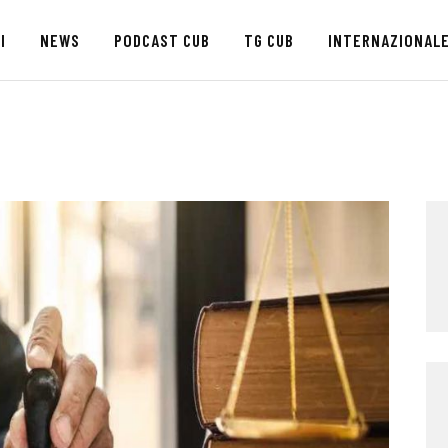
HOME
I
NEWS
PODCAST CUB
TG CUB
INTERNAZIONAL
CHI SIAMO
SEDI
NEWS
PODCAST CUB
TG CUB
INTERNAZIONALE
RASSEGNA STAMPA