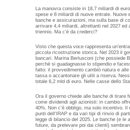
La manovra consiste in 1
8,7
miliardi di euro
spese e
8
miliardi di nuove entrate. Nuove 
banche
e assicurazioni
, ma
sulla base di co
arrivare 4,4 miliardi, altrettanti nel 2027 ed a
triennio. Ma c’è da crederci?
Visto che questa voce rappresenta un’entra
piccola ricostruzione storica. Nel 2023 il go
bancari. Marina
Berlusconi (che possiede B
perché si guadagnasse lo stipendio e facess
fatto: il provvedimento cambiò natura e all
tassa o accantonare gli utili a riserva. Ne
totale
6,2 mld
di euro. Nelle casse dello St
Ora il governo chiede alle banche di tirare fu
come dividendi agli azionisti: in cambio of
40%.
Non c’è obbligo, ma solo incentivo. Il 
punti dell’IRAP e da vari tipi di rinvio di
part
legge di bilancio del 2025.
Le banche (e le as
future, da prelevare poi dai clienti) sembra