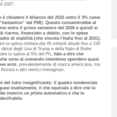
el 2027.
è chiudere il bilancio del 2025 sotto il 3% come
 “fantastico” dal FMI)
. Questo consentirebbe al
ione
entro il primo semestre del 2026
e quindi si
i riarmo, finanziato a debito, con le spese
atto di stabilità (che vincola
l’Italia
fino al 2031)
.
are la spesa militare
,
dai 45 miliardi attuali fino a 150
 diktat degli Usa
di Trump
e della Nat
o di Rutte:
tare la spesa al 5% del PIL.
Vale a dire che
 che sono al comando
intendono
spendere quasi
ove
armi
, prevalentemente di marca americana, ma
a Russia o altri nemici immaginari.
è del tutto insignificante: il quadro tendenziale
quasi esattamente,
il
che equivale a dire che la
be inserire un pilota automatico e che la
decifrabile.