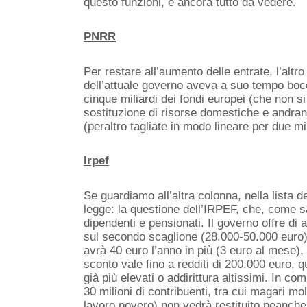
questo funzioni, è ancora tutto da vedere.
PNRR
Per
restare
al
l’aumento delle entrate, l’alt
dell’attuale governo aveva a suo tempo boc
cinque
miliardi dei fondi europei (che non si
sostituzione di risorse domestiche e andran
(peraltro tagliate in modo lineare per due mil
Irpef
Se guardiamo all’altra colonna, nella lista
de
legge
:
la questione dell’IRPEF
, che
,
come s
dipendenti e pensionati
.
I
l governo
offre di
a
sul secondo scaglione (28.000-50.000 euro).
avrà 40 euro l’anno in più
(3 euro al mese)
,
sconto vale fino a redditi di 200.000 euro, q
già più elevati o addirittura altissimi. In c
30 milioni di contribuenti, tra cui magari mo
lavoro povero) non vedrà restituito neanc