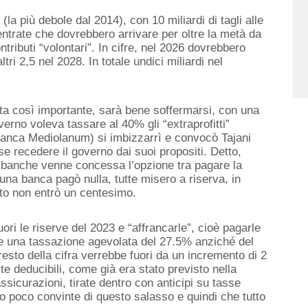
 (la più
debole
dal 2014), con 10 miliardi di tagli alle
entrate che dovrebbero arrivare per
oltre la
metà da
ntributi “volontari”. In cifre, nel 2026 dovrebbero
ltri 2
,5
nel 2028. In totale
undici
miliardi nel
ta così importante, sarà bene soffermarsi, con una
verno voleva tassare al 40% gli “extraprofitti”
anca Mediolanum) si imbizzarrì e convocò Tajani
e recedere il governo dai suoi propositi. Detto,
e banche ven
ne
concessa l’opzione tra pagare la
ssuna banca pagò nulla,
tutte
misero a riserva
, in
ato non entrò un centesimo.
ori le riserve
del 2023 e
“affrancarle”, cioè
pagarle
fre una tassazione agevolata del 27.5% anziché del
resto della cifra verrebbe fuori da un incremento di 2
ite deducibili, come già era stato previsto nella
sicurazioni, tirate dentro con anticipi su tasse
no poco convinte di questo salasso e quindi c
he tutto