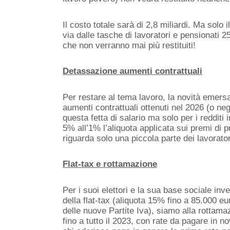
Il costo totale sarà di 2
,8
miliardi. Ma
solo
i
via dalle tasche di lavoratori
e pensionati
25
che non verranno mai più restituiti!
Detassazione aumenti contrattuali
Per restare al tema lavoro, l
a novità emersa 
aumenti contrattuali ottenuti nel 2026 (
o neg
questa fetta di salario
ma solo per i redditi i
5% all’1% l’aliquota applicata sui premi di pr
riguarda solo una piccola parte dei lavoratori
Flat-tax e rottamazione
Per i suoi elettori e la sua base sociale inv
del
la flat-tax (aliquota 15% fino a 85.000 eu
delle nuove Partite Iva
), siamo alla rottama
fino a tutto il 2023,
con rate da pagare in no