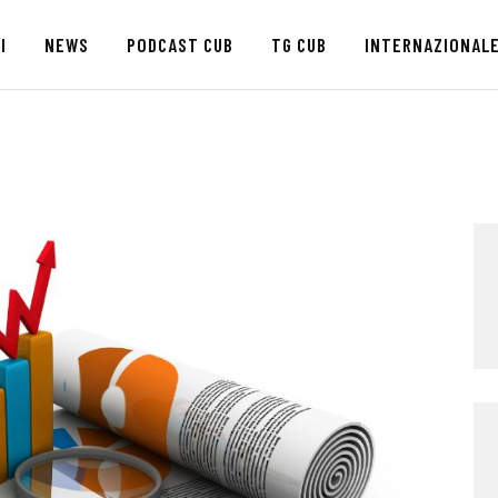
HOME
I
NEWS
PODCAST CUB
TG CUB
INTERNAZIONAL
CHI SIAMO
SEDI
NEWS
PODCAST CUB
TG CUB
INTERNAZIONALE
RASSEGNA STAMPA