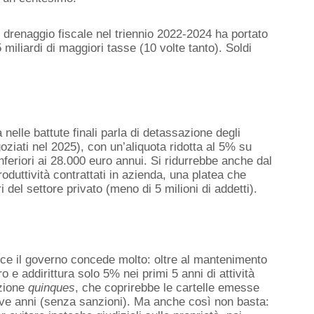
l drenaggio fiscale nel triennio 2022-2024 ha portato
 miliardi di maggiori tasse (10 volte tanto). Soldi
nelle battute finali parla di detassazione degli
oziati
nel 2025), con un’aliquota ridotta al 5% su
nferiori ai 28.000 euro annui
. Si ridurrebbe anche dal
oduttività contrattati in azienda
, una platea che
 del settore privato (meno di 5 milioni di addetti).
ece il governo concede molto: oltre al
mantenimento
ro
e addirittura solo 5% nei primi 5 anni di attività
zione
quinques
,
che coprirebbe le cartelle emesse
ve anni
(senza sanzioni)
.
Ma anche così non basta: