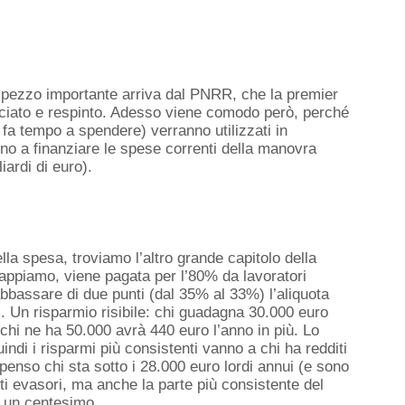
ro pezzo importante arriva dal PNRR, che la premier
ciato e respinto. Adesso viene comodo però, perché
 fa tempo a spendere) verranno utilizzati in
no a finanziare le spese correnti della manovra
iardi di euro)
.
lla spesa, troviamo l
’altro grande capitolo della
appiamo, viene
pagata per l’80% da lavoratori
bbassare di due punti (dal 35% al 33%) l’aliquota
 Un risparmio risibile: chi guadagna 30.000 euro
 chi ne ha 50.000 avrà 440 euro l’anno in più.
Lo
uindi i risparmi più consistenti vanno a chi ha redditi
ompenso chi sta sotto i 28.000 euro lordi ann
u
i (e sono
lti evasori, ma anche la parte più consistente del
he un centesimo.