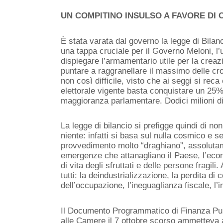
UN COMPITINO INSULSO A FAVORE DI
È
stata varata dal governo la legge di Bilan
un
a tappa
cruciale per il Governo Meloni, l’u
dispiegare l’armamentario utile per la crea
puntare a raggranellare il massimo delle cro
non così difficile, visto che ai seggi si reca
elettorale vigente basta conquistare un 25%
maggioranza parlamentare. Dodici milioni di 
La legge di bilancio si prefigge quindi di n
niente: infatti si basa sul nulla cosmico
e se
provvedimento
molto “draghiano”,
assolutam
emergenze che attanagliano il Paese, l’econ
di vita degli sfruttati e delle persone fragili.
tutti: la deindustrializzazione,
la perdita di 
dell’occupazione, l’ineguaglianza fiscale, l’
Il Documento Programmatico di Finanza Pu
alle Camere il 7 ottobre scorso
ammetteva
a