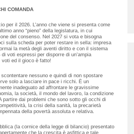
 CHI COMANDA
cio per il 2026. L’anno che viene si presenta come
ltimo anno “pieno” della legislatura, in cui
zione del consenso. Nel 2027 si vota e bisogna
ci sulla scheda per poter restare in sella: impresa
 ormai la metà degli aventi diritto e con il sistema
 di voti espressi per disporre di un’ampia
voti ed il gioco è fatto!
on scontentare nessuno e quindi di non spostare
rve solo a lasciare in pace i ricchi
.
È
un
ente inadeguato ad affrontare le gravissime
omia, la società, il
mondo del
lavoro
, la condizione
A partire dai problemi che sono sotto gli occhi di
competitività,
la crisi della sanità, la precarietà
impennata della povertà assoluta e relativa.
bblica
(la cornice della legge di bilancio)
presentato
pertamente che la crescita è asfittica e tale