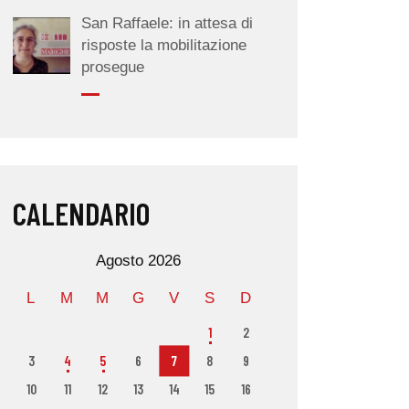
San Raffaele: in attesa di
risposte la mobilitazione
prosegue
CALENDARIO
Agosto 2026
L
M
M
G
V
S
D
1
2
3
4
5
6
7
8
9
10
11
12
13
14
15
16