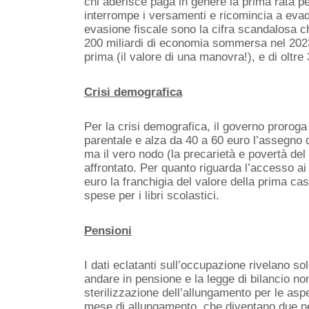
chi aderisce paga
in genere
la prima rata
pe
interrompe i versamenti
e ricomincia a eva
evasione fiscale sono la cifra scandalosa 
200 miliardi di
economia sommersa nel 2023, 
prima (il valore di una manovra!), e di oltre 3
Crisi demografica
Per la crisi demografica, il governo
proroga 
parentale e alza da 40 a 60 euro l’assegno d
ma il vero nodo (la precarietà e povertà de
affrontat
o
.
Per quanto riguarda l’accesso ai s
euro la franchigia del valore della prima cas
spese per i libri scolastici.
Pensioni
I dati eclatanti sull’occupazione rivelano so
andare in pensione e la legge di bilancio no
sterilizzazione dell’allungamento per le aspe
mese di allungamento, che diventano due n