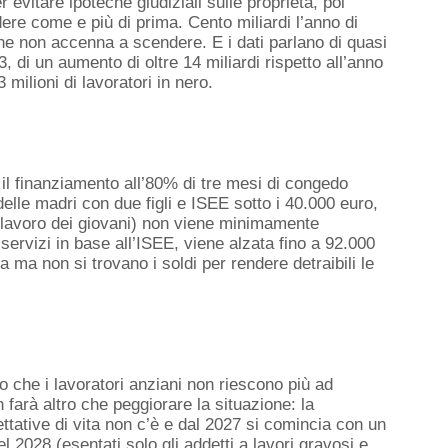
r evitare ipoteche giudiziali sulle proprietà, poi
dere come
e più di
prima
. Cento
miliardi
l’anno
di
che non accenna a scendere.
E i dati parlano di quasi
di un aumento di oltre 14 miliardi rispetto all’anno
 milioni di lavoratori in nero.
il
finanzia
mento all’80%
di tre mesi di congedo
elle madri con due figli e ISEE sotto i 40.000 euro
,
l lavoro dei giovani) non viene minimamente
ervizi in base all’ISEE, viene alzata fino a 92.000
a ma non si trovano i soldi per rendere detraibili le
lo che i lavoratori anziani non riescono più ad
n farà altro che peggiorare la situazione
: la
ttative di vita non c’è e dal 2027
si comincia con un
el 2028
(esentati solo gli addetti a lavori gravosi e