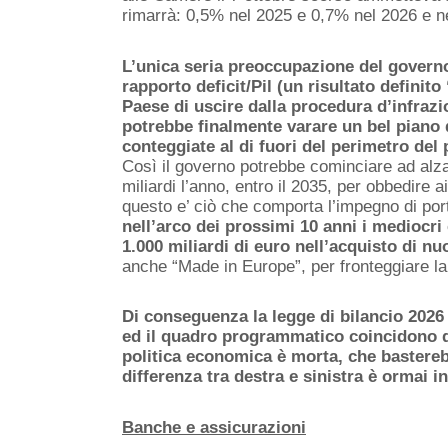
rimarrà: 0,5% nel 2025 e 0,7% nel 2026 e n
L’unica
seria
preoccupazione del governo 
rapporto deficit/Pil
(un risultato definito
Paese di uscire dalla procedura d’infraz
potrebbe finalmente varare un bel piano d
conteggiate al di fuori del perimetro del p
Così il governo potrebbe
cominciare ad
alz
miliardi l’anno,
entro il
2035, per obbedire ai
questo e’
ciò che
comporta
l’impegno di p
or
nell’arco dei prossimi 10 anni
i mediocri
1.000 miliardi di euro nell’acquisto di
nu
anche “Made in Europe”, per fronteggiare l
Di conseguenza la legge di bilancio 2026 
ed il quadro programmatico coincidono 
politica economica è morta
, che bastereb
differenza tra destra e sinistra è ormai in
Banche e assicurazioni