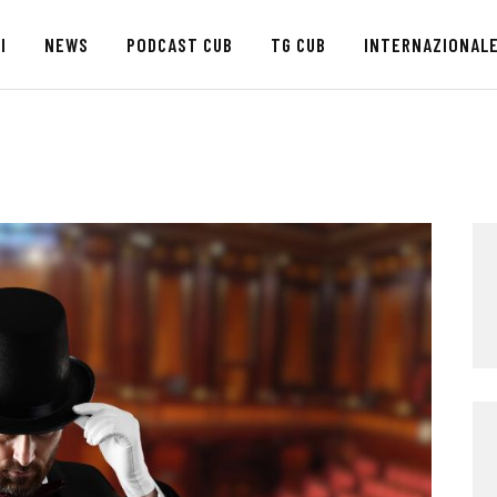
HOME
I
NEWS
PODCAST CUB
TG CUB
INTERNAZIONAL
CHI SIAMO
SEDI
NEWS
PODCAST CUB
TG CUB
INTERNAZIONALE
RASSEGNA STAMPA