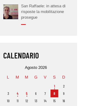
San Raffaele: in attesa di
risposte la mobilitazione
prosegue
CALENDARIO
Agosto 2026
L
M
M
G
V
S
D
1
2
3
4
5
6
7
8
9
10
11
12
13
14
15
16