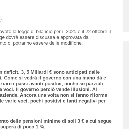
tà
ovato la legge di bilancio per il 2025 e il 22 ottobre il
egge dovrà essere discussa e approvata dal
nto ci potranno essere delle modifiche.
n deficit. 3, 5 Miliardi € sono anticipati dalle
ti. Come si vedrà il governo con una mano dà e
ziare i passi avanti positivi, anche se parziali,
e voci. Il governo perciò vende illusioni. Al
 aziende. Ancora una volta non si fanno riforme
e varie voci, pochi positivi e tanti negativi per
nto delle pensioni minime di soli 3 € a cui segue
 supera di poco 1 %.