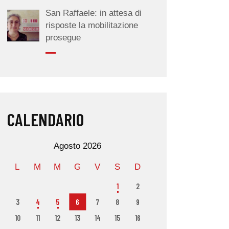
San Raffaele: in attesa di
risposte la mobilitazione
prosegue
CALENDARIO
Agosto 2026
L
M
M
G
V
S
D
1
2
3
4
5
6
7
8
9
10
11
12
13
14
15
16