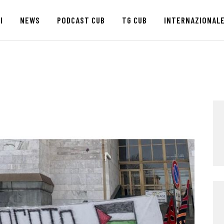
HOME
I
NEWS
PODCAST CUB
TG CUB
INTERNAZIONAL
CHI SIAMO
SEDI
NEWS
PODCAST CUB
TG CUB
INTERNAZIONALE
RASSEGNA STAMPA