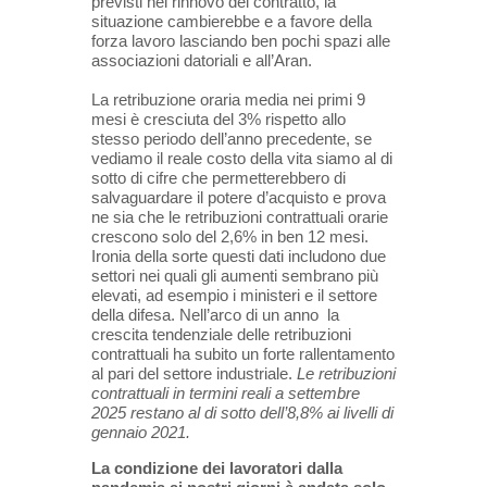
previsti nel rinnovo del contratto, la
situazione cambierebbe e a favore della
forza lavoro lasciando ben pochi spazi alle
associazioni datoriali e all’Aran.
La retribuzione oraria media nei primi 9
mesi è cresciuta del 3% rispetto allo
stesso periodo dell’anno precedente, se
vediamo il reale costo della vita siamo al di
sotto di cifre che permetterebbero di
salvaguardare il potere d’acquisto e prova
ne sia che le retribuzioni contrattuali orarie
crescono solo del 2,6% in ben 12 mesi.
Ironia della sorte questi dati includono due
settori nei quali gli aumenti sembrano più
elevati, ad esempio i ministeri e il settore
della difesa. Nell’arco di un anno la
crescita tendenziale delle retribuzioni
contrattuali ha subito un forte rallentamento
al pari del settore industriale.
Le retribuzioni
contrattuali in termini reali a settembre
2025 restano al di sotto dell’8,8% ai livelli di
gennaio 2021
.
La condizione dei lavoratori dalla