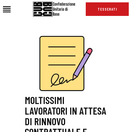
TESSERATI
HOME
CHI SIAMO
SEDI
NEWS
PODCAST CUB
TG CUB
INTERNAZIONALE
MOLTISSIMI
RASSEGNA STAMPA
LAVORATORI IN ATTESA
DI RINNOVO
CONTRATTUALE E