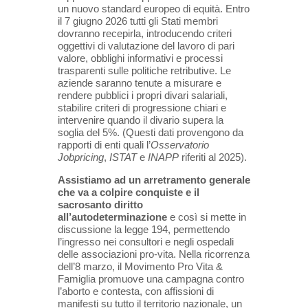
un nuovo standard europeo di equità. Entro
il 7 giugno 2026 tutti gli Stati membri
dovranno recepirla, introducendo criteri
oggettivi di valutazione del lavoro di pari
valore, obblighi informativi e processi
trasparenti sulle politiche retributive. Le
aziende saranno tenute a misurare e
rendere pubblici i propri divari salariali,
stabilire criteri di progressione chiari e
intervenire quando il divario supera la
soglia del 5%. (Questi dati provengono da
rapporti di enti quali l’
Osservatorio
Jobpricing
,
ISTAT
e
INAPP
riferiti al 2025).
Assistiamo ad un arretramento generale
che va a colpire conquiste e il
sacrosanto diritto
all’autodeterminazione
e così si mette in
discussione la legge 194, permettendo
l’ingresso nei consultori e negli ospedali
delle associazioni pro-vita. Nella ricorrenza
dell’8 marzo, il Movimento Pro Vita &
Famiglia promuove una campagna contro
l’aborto e contesta, con affissioni di
manifesti su tutto il territorio nazionale, un