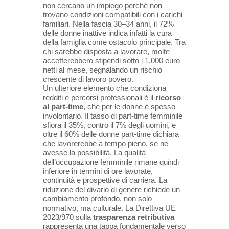
non cercano un impiego perché non
trovano condizioni compatibili con i carichi
familiari. Nella fascia 30–34 anni, il 72%
delle donne inattive indica infatti la cura
della famiglia come ostacolo principale. Tra
chi sarebbe disposta a lavorare, molte
accetterebbero stipendi sotto i 1.000 euro
netti al mese, segnalando un rischio
crescente di lavoro povero.
Un ulteriore elemento che condiziona
redditi e percorsi professionali è il
ricorso
al part-time
, che per le donne è spesso
involontario. Il tasso di part-time femminile
sfiora il 35%, contro il 7% degli uomini, e
oltre il 60% delle donne part-time dichiara
che lavorerebbe a tempo pieno, se ne
avesse la possibilità. La qualità
dell’occupazione femminile rimane quindi
inferiore in termini di ore lavorate,
continuità e prospettive di carriera. La
riduzione del divario di genere richiede un
cambiamento profondo, non solo
normativo, ma culturale. La Direttiva UE
2023/970 sulla
trasparenza retributiva
rappresenta una tappa fondamentale verso