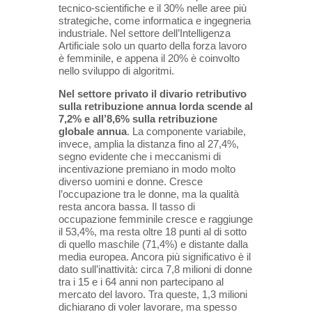
tecnico-scientifiche e il 30% nelle aree più
strategiche, come informatica e ingegneria
industriale. Nel settore dell’Intelligenza
Artificiale solo un quarto della forza lavoro
è femminile, e appena il 20% è coinvolto
nello sviluppo di algoritmi.
Nel settore privato il divario retributivo
sulla retribuzione annua lorda scende al
7,2% e all’8,6% sulla retribuzione
globale annua
. La componente variabile,
invece, amplia la distanza fino al 27,4%,
segno evidente che i meccanismi di
incentivazione premiano in modo molto
diverso uomini e donne. Cresce
l’occupazione tra le donne, ma la qualità
resta ancora bassa. Il tasso di
occupazione femminile cresce e raggiunge
il 53,4%, ma resta oltre 18 punti al di sotto
di quello maschile (71,4%) e distante dalla
media europea. Ancora più significativo è il
dato sull’inattività: circa 7,8 milioni di donne
tra i 15 e i 64 anni non partecipano al
mercato del lavoro. Tra queste, 1,3 milioni
dichiarano di voler lavorare, ma spesso