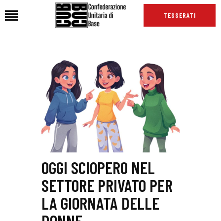
TESSERATI
HOME
CHI SIAMO
SEDI
NEWS
PODCAST CUB
TG CUB
INTERNAZIONALE
OGGI SCIOPERO NEL
RASSEGNA STAMPA
SETTORE PRIVATO PER
LA GIORNATA DELLE
DONNE