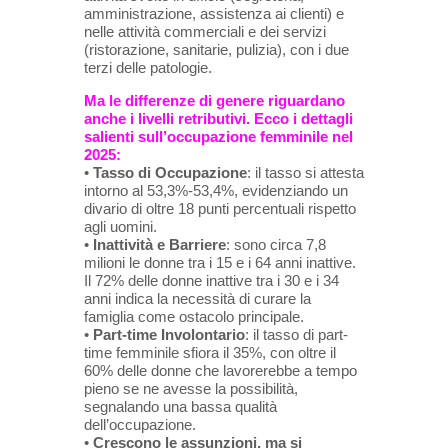
amministrazione, assistenza ai clienti) e
nelle attività commerciali e dei servizi
(ristorazione, sanitarie, pulizia), con i due
terzi delle patologie.
Ma le differenze di genere riguardano
anche i livelli retributivi. Ecco i dettagli
salienti sull’occupazione femminile nel
2025:
•
Tasso di Occupazione
: il tasso si attesta
intorno al 53,3%-53,4%, evidenziando un
divario di oltre 18 punti percentuali rispetto
agli uomini.
•
Inattività e Barriere
: sono circa 7,8
milioni le donne tra i 15 e i 64 anni inattive.
Il 72% delle donne inattive tra i 30 e i 34
anni indica la necessità di curare la
famiglia come ostacolo principale.
•
Part-time Involontario
: il tasso di part-
time femminile sfiora il 35%, con oltre il
60% delle donne che lavorerebbe a tempo
pieno se ne avesse la possibilità,
segnalando una bassa qualità
dell’occupazione.
•
Crescono le assunzioni, ma si