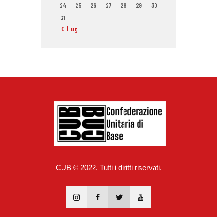
24
25
26
27
28
29
30
31
« Lug
CUB © 2022. Tutti i diritti riservati.