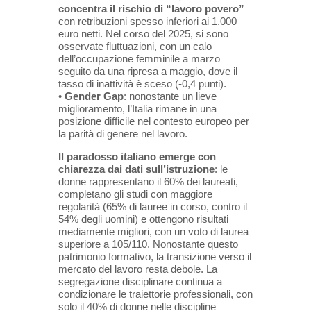
concentra il rischio di “lavoro povero”
con retribuzioni spesso inferiori ai 1.000
euro netti. Nel corso del 2025, si sono
osservate fluttuazioni, con un calo
dell’occupazione femminile a marzo
seguito da una ripresa a maggio, dove il
tasso di inattività è sceso (-0,4 punti).
•
Gender Gap
: nonostante un lieve
miglioramento, l’Italia rimane in una
posizione difficile nel contesto europeo per
la parità di genere nel lavoro.
Il paradosso italiano emerge con
chiarezza dai dati sull’istruzione
: le
donne rappresentano il 60% dei laureati,
completano gli studi con maggiore
regolarità (65% di lauree in corso, contro il
54% degli uomini) e ottengono risultati
mediamente migliori, con un voto di laurea
superiore a 105/110. Nonostante questo
patrimonio formativo, la transizione verso il
mercato del lavoro resta debole. La
segregazione disciplinare continua a
condizionare le traiettorie professionali, con
solo il 40% di donne nelle discipline