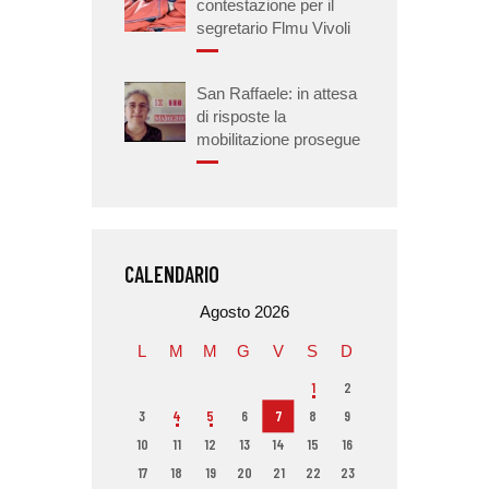
contestazione per il
segretario Flmu Vivoli
San Raffaele: in attesa
di risposte la
mobilitazione prosegue
CALENDARIO
Agosto 2026
L
M
M
G
V
S
D
1
2
3
4
5
6
7
8
9
10
11
12
13
14
15
16
17
18
19
20
21
22
23