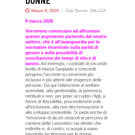
Marzo 9, 2026
Cub Donne
,
SALLCA
8 marzo 2026
Vorremmo cominciare ad affrontare
questo argomento partendo dal nostro
settore, che è all’avanguardia per le
normative incentrate sulla parità di
genere e sulla possibilità di
conciliazione dei tempi di vita e di
lavoro.
Ad esempio, i contratti di secondo
livello di Intesa Sanpaolo e Unicredit
pongono l’accento su strumenti più
inclusivi e più attenti alle esigenze delle
persone. Da qui l’attenzione al welfare
aziendale, alla genitorialità, ai permessi,
retribuiti e non, per poter accudire i figli, a
forme di flessibilità, provvedimenti volti
all’inclusione, alla non discriminazione e
allo sviluppo sostenibile. Si parla anche di
“rimozione di alcuni ostacoli al percorso di
carriera delle Lavoratrici sia dirette che
indirette e, di contro, si auspica siano
introdotte facilitazioni per le donne