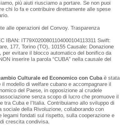
iamo, più aiuti riusciamo a portare. Se non puoi
re chi lo fa e contribuire direttamente alle spese
rio.
e alle operazioni del Convoy. Trasparenza
CEC IBAN: IT79X0200801104000104113311 Swift:
re, 177, Torino (TO), 10155 Causale: Donazione
er evitare il blocco automatico del bonifico da
 NON inserire la parola “CUBA” nella causale del
scambio Culturale ed Economico con Cuba
è stata
re il modello di welfare cubano e accompagnare il
omico del Paese, in opposizione al crudele
n’associazione senza scopo di lucro che promuove il
e tra Cuba e l’Italia. Contribuiamo allo sviluppo di
ia sociale della Rivoluzione, collaborando con
e legami fondati sul rispetto, sulla cooperazione e
 di crescita condivisa.