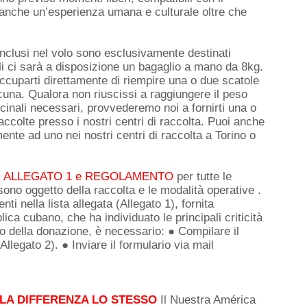
anche un’esperienza umana e culturale oltre che
inclusi nel volo sono esclusivamente destinati
onali ci sarà a disposizione un bagaglio a mano da 8kg.
occuparti direttamente di riempire una o due scatole
cuna. Qualora non riuscissi a raggiungere il peso
icinali necessari, provvederemo noi a fornirti una o
ccolte presso i nostri centri di raccolta. Puoi anche
ente ad uno nei nostri centri di raccolta a Torino o
egati ALLEGATO 1 e REGOLAMENTO
per tutte le
 sono oggetto della raccolta e le modalità operative .
i nella lista allegata (Allegato 1), fornita
ica cubano, che ha individuato le principali criticità
io della donazione, è necessario: ● Compilare il
Allegato 2). ● Inviare il formulario via mail
 LA DIFFERENZA LO STESSO
Il Nuestra América