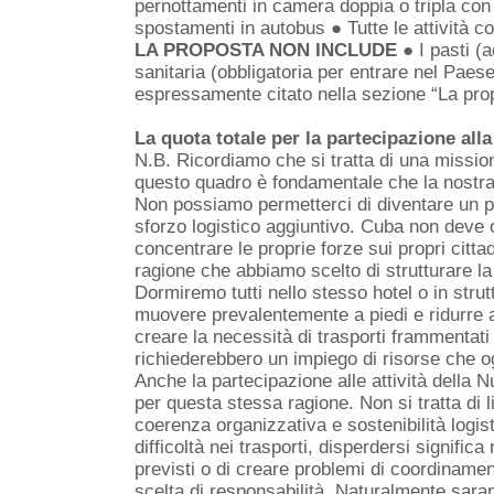
pernottamenti in camera doppia o tripla con 
spostamenti in autobus ● Tutte le attività
LA PROPOSTA NON INCLUDE
● I pasti (
sanitaria (obbligatoria per entrare nel Paes
espressamente citato nella sezione “La prop
La quota totale per la partecipazione all
N.B. Ricordiamo che si tratta di una mission
questo quadro è fondamentale che la nostra
Non possiamo permetterci di diventare un pes
sforzo logistico aggiuntivo. Cuba non deve o
concentrare le proprie forze sui propri cittad
ragione che abbiamo scelto di strutturare l
Dormiremo tutti nello stesso hotel o in strut
muovere prevalentemente a piedi e ridurre al
creare la necessità di trasporti frammentati 
richiederebbero un impiego di risorse che o
Anche la partecipazione alle attività dell
per questa stessa ragione. Non si tratta di li
coerenza organizzativa e sostenibilità logis
difficoltà nei trasporti, disperdersi significa
previsti o di creare problemi di coordiname
scelta di responsabilità. Naturalmente sarann