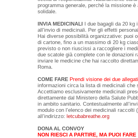
programma generale, perché la missione è 
solidale.
INVIA MEDICINALI
I due bagagli da 20 kg 
all’invio di medicinali. Per gli effetti pers
Hai diverse possibilità organizzative: puoi 
di cartone, fino a un massimo di 20 kg cias
previsto o non riuscissi a raccogliere i med
due scatole già complete con le donazioni ra
inviare le medicine che hai raccolto direttam
Roma.
COME FARE
Prendi visione dei due all
informazioni circa la lista di medicinali che
Accettiamo esclusivamente medicinali present
direttamente dal Ministero della Salute Pubbl
in ambito sanitario. Contestualmente all’inv
modulo con l’elenco dei medicinali raccolti (
all’indirizzo:
letcubabreathe.org
DONA AL CONVOY
NON RIESCI A PARTIRE, MA PUOI FARE