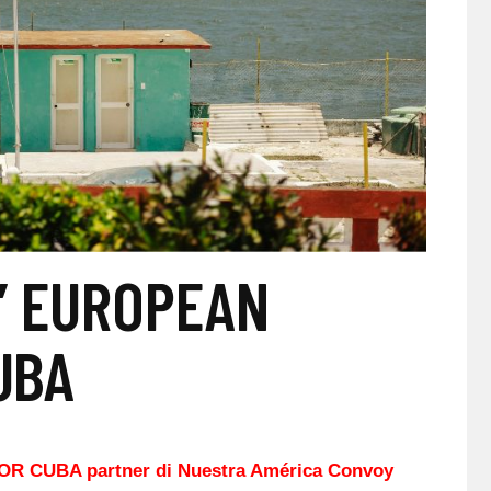
’ EUROPEAN
UBA
 CUBA partner di Nuestra América Convoy