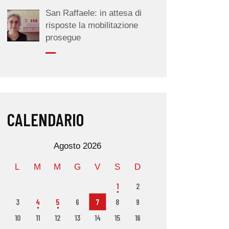
San Raffaele: in attesa di
risposte la mobilitazione
prosegue
CALENDARIO
Agosto 2026
L
M
M
G
V
S
D
1
2
3
4
5
6
7
8
9
10
11
12
13
14
15
16