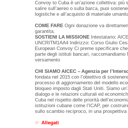
Convoy to Cuba è un’azione collettiva: più s
salire sull’aereo o sulla barca, puoi sostene
logistiche e all’acquisto di materiale umanita
COME FARE
Ogni donazione va direttament
garantita.
SOSTIENI LA MISSIONE
Intestatario: AI
UNCRITM1AA4 Indirizzo: Corso Giulio Cesa
European Convoy Ci preme specificare che, p
parte degli istituti bancari, raccomandiamo
versamento
CHI SIAMO AICEC – Agenzia per l’Inter
fondata nel 2015 con l’obiettivo di sostene
processo di aggiornamento del modello econ
bloqueo imposto dagli Stati Uniti. Siamo u
dialogo e le relazioni culturali ed economich
Cuba nel rispetto delle priorità dell’econom
istituzioni cubane come l’ICAP, per costruir
sullo scambio reciproco, in una prospettiva
Allegati