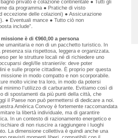
bagno privato e colazione continentale ● Tutti gli
 come da programma ● Pratiche di visto
ad eccezione delle colazioni) ● Assicurazione
e). ● Eventuali mance ● Tutto ciò non
osta include”.
a missione è di €960,00 a persona
e umanitaria e non di un pacchetto turistico. In
 presenza sia rispettosa, leggera e organizzata.
o per le strutture locali né di richiedere uno
ccuparsi degli/lle stranieri/e: deve poter
ini e sulle proprie cittadine. È proprio per questa
a missione in modo compatto e non scorporabile.
ture molto vicine tra loro, in modo da potersi
 minimo l’utilizzo di carburante. Evitiamo così di
o di spostamenti da più punti della città, che
ggi il Paese non può permettersi di dedicare a noi.
a Nuestra América Convoy è fortemente raccomandata
mitare la libertà individuale, ma di garantire
tica. In un contesto di razionamento energetico e
 rischiare di non riuscire a raggiungere i luoghi
nto. La dimensione collettiva è quindi anche una
o previsti momenti liberi, compatibili con il