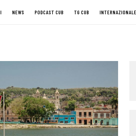
HOME
I
NEWS
PODCAST CUB
TG CUB
INTERNAZIONAL
CHI SIAMO
SEDI
NEWS
PODCAST CUB
TG CUB
INTERNAZIONALE
RASSEGNA STAMPA