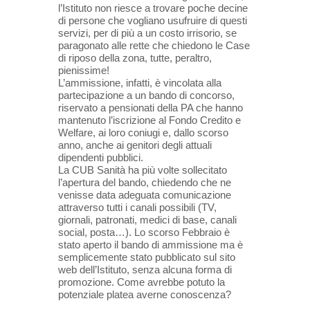
l’Istituto non riesce a trovare poche decine
di persone che vogliano usufruire di questi
servizi, per di più a un costo irrisorio, se
paragonato alle rette che chiedono le Case
di riposo della zona, tutte, peraltro,
pienissime!
L’ammissione, infatti, è vincolata alla
partecipazione a un bando di concorso,
riservato a pensionati della PA che hanno
mantenuto l’iscrizione al Fondo Credito e
Welfare, ai loro coniugi e, dallo scorso
anno, anche ai genitori degli attuali
dipendenti pubblici.
La CUB Sanità ha più volte sollecitato
l’apertura del bando, chiedendo che ne
venisse data adeguata comunicazione
attraverso tutti i canali possibili (TV,
giornali, patronati, medici di base, canali
social, posta…). Lo scorso Febbraio è
stato aperto il bando di ammissione ma è
semplicemente stato pubblicato sul sito
web dell’Istituto, senza alcuna forma di
promozione. Come avrebbe potuto la
potenziale platea averne conoscenza?