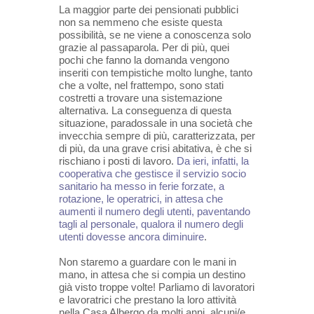
La maggior parte dei pensionati pubblici
non sa nemmeno che esiste questa
possibilità, se ne viene a conoscenza solo
grazie al passaparola. Per di più, quei
pochi che fanno la domanda vengono
inseriti con tempistiche molto lunghe, tanto
che a volte, nel frattempo, sono stati
costretti a trovare una sistemazione
alternativa. La conseguenza di questa
situazione, paradossale in una società che
invecchia sempre di più, caratterizzata, per
di più, da una grave crisi abitativa, è che si
rischiano i posti di lavoro.
Da ieri, infatti, la
cooperativa che gestisce il servizio socio
sanitario ha messo in ferie forzate, a
rotazione, le operatrici, in attesa che
aumenti il numero degli utenti, paventando
tagli al personale, qualora il numero degli
utenti dovesse ancora diminuire
.
Non staremo a guardare con le mani in
mano, in attesa che si compia un destino
già visto troppe volte! Parliamo di lavoratori
e lavoratrici che prestano la loro attività
nella Casa Albergo da molti anni, alcuni/e