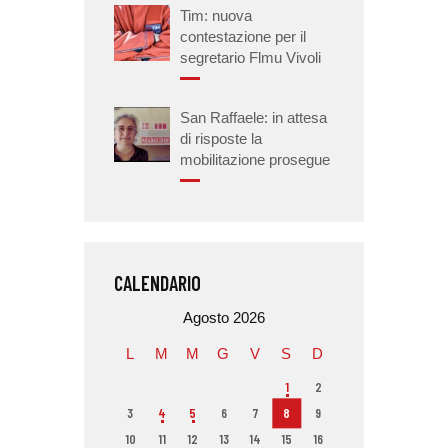
Tim: nuova
contestazione per il
segretario Flmu Vivoli
San Raffaele: in attesa
di risposte la
mobilitazione prosegue
CALENDARIO
Agosto 2026
L
M
M
G
V
S
D
1
2
3
4
5
6
7
8
9
10
11
12
13
14
15
16