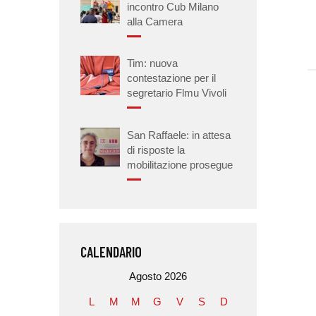
incontro Cub Milano
alla Camera
Tim: nuova
contestazione per il
segretario Flmu Vivoli
San Raffaele: in attesa
di risposte la
mobilitazione prosegue
CALENDARIO
Agosto 2026
L
M
M
G
V
S
D