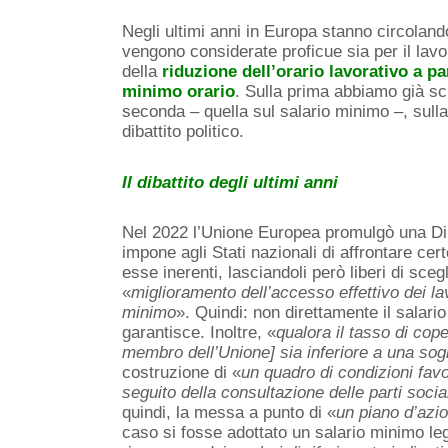
Negli ultimi anni in Europa stanno circoland
vengono considerate proficue sia per il lav
della
riduzione dell’orario lavorativo a par
minimo orario
. Sulla prima abbiamo già scr
seconda – quella sul salario minimo –, sull
dibattito politico.
Il dibattito degli ultimi anni
Nel 2022 l’Unione Europea promulgò una Dir
impone agli Stati nazionali di affrontare cer
esse inerenti, lasciandoli però liberi di sceg
«
miglioramento dell’accesso effettivo dei lavo
minimo
». Quindi: non direttamente il salari
garantisce. Inoltre, «
qualora il tasso di cope
membro dell’Unione] sia inferiore a una sog
costruzione di «
un quadro di condizioni favo
seguito della consultazione delle parti soc
quindi, la messa a punto di «
un piano
d’azi
caso si fosse adottato un salario minimo leg