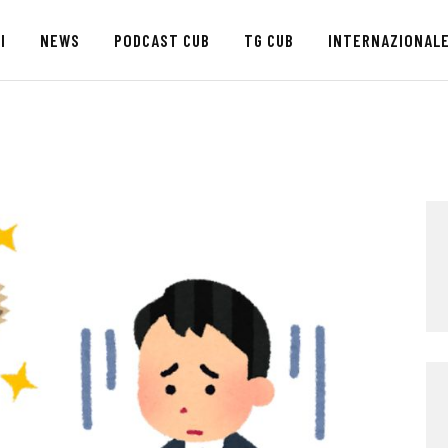
HOME
I
NEWS
PODCAST CUB
TG CUB
INTERNAZIONAL
CHI SIAMO
SEDI
NEWS
PODCAST CUB
TG CUB
INTERNAZIONALE
RASSEGNA STAMPA