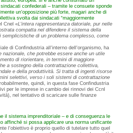
prattutto, europea: si è anche consumato un
 sindacati confederali – tramite le consuete sponde
almente un’opposizione più forte, magari anche di
ollettiva svolta dai sindacati “maggiormente
l Cnel «
L’intera rappresentanza datoriale, pur nelle
ostrata compatta nel difendere il sistema della
ioni semplicistiche di un problema complesso, come
iale di Confindustria all’interno dell’organismo, ha
ne nazionale, che potrebbe essere anche
un utile
ento di riorientare, in termini di maggiore
iche a sostegno della contrattazione
collettiva,
dale e della produttività. Si tratta di ingenti risorse
ni selettivi, verso i soli
sistemi di contrattazione
robabilmente, quindi, in questa fase Confindustria
ivi per le imprese in cambio dei rinnovi dei Ccnl
vità), nel tentativo di scaricare sulle finanze
che il sistema imprenditoriale – e di conseguenza le
to affinché si possa applicare una norma unificante
te l’obiettivo è proprio quello di tutelare tutto quel