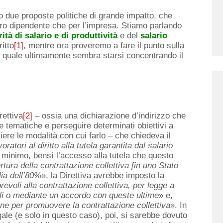
o due proposte politiche di grande impatto, che
oro dipendente che per l’impresa. Stiamo parlando
ità di salario e di produttività
e del
salario
itto
[1]
, mentre ora proveremo a fare il punto sulla
a quale ultimamente sembra starsi concentrando il
ettiva
[2]
– ossia una dichiarazione d’indirizzo che
te tematiche e perseguire determinati obiettivi a
liere le modalità con cui farlo – che chiedeva il
ratori al diritto alla tutela
garantita dal salario
o minimo, bensì l’accesso alla tutela che questo
rtura della
contrattazione collettiva [in uno Stato
lia dell’80%
», la Direttiva avrebbe imposto la
revoli
alla contrattazione collettiva, per legge a
iali o mediante un accordo con queste ultime
» e,
one per promuovere la contrattazione collettiva
». In
ale (e solo in questo caso), poi, si sarebbe dovuto