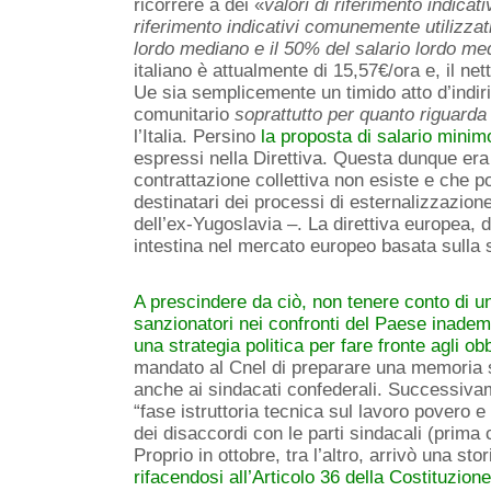
ricorrere a dei «
valori di
riferimento indicati
riferimento indicativi comunemente utilizzati 
lordo mediano e il
50% del salario lordo me
italiano è attualmente di 15,57€/ora e, il net
Ue sia semplicemente un timido atto d’indiri
comunitario
soprattutto per quanto riguard
l’Italia. Persino
la proposta di salario minim
espressi nella Direttiva. Questa dunque era 
contrattazione collettiva non esiste e che 
destinatari dei processi di esternalizzazion
dell’ex-Yugoslavia –. La direttiva europea,
intestina nel mercato europeo basata sulla 
A prescindere da ciò, non tenere conto di u
sanzionatori nei confronti del Paese inadem
una strategia politica per fare fronte agli ob
mandato al Cnel di preparare una memoria s
anche ai sindacati confederali. Successivam
“fase istruttoria tecnica sul lavoro povero e
dei disaccordi con le parti sindacali (prima 
Proprio in ottobre, tra l’altro, arrivò una sto
rifacendosi all’Articolo 36 della Costituzion