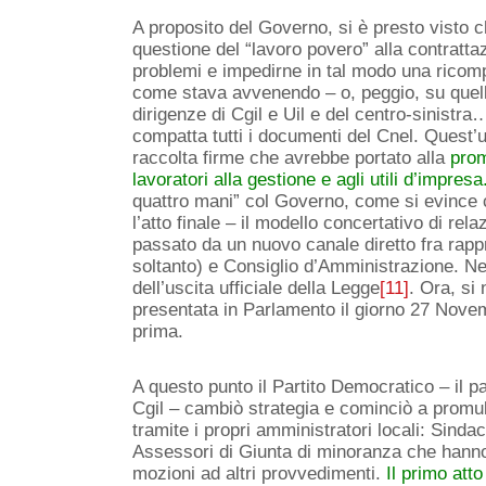
A proposito del Governo, si è presto visto c
questione del “lavoro povero” alla contrattaz
problemi e impedirne in tal modo una ricomp
come stava avvenendo – o, peggio, su quell
dirigenze di Cgil e Uil e del centro-sinistra
compatta tutti i documenti del Cnel. Quest
raccolta firme che avrebbe portato alla
prom
lavoratori alla gestione e agli utili d’impresa
quattro mani” col Governo, come si evince 
l’atto finale – il modello concertativo di re
passato da un nuovo canale diretto fra rappr
soltanto) e Consiglio d’Amministrazione. N
dell’uscita ufficiale della Legge
[11]
. Ora, si
presentata in Parlamento il giorno 27 Novem
prima.
A questo punto il Partito Democratico – il pa
Cgil – cambiò strategia e cominciò a promul
tramite i propri amministratori locali: Sind
Assessori di Giunta di minoranza che hanno 
mozioni ad altri provvedimenti.
Il primo att