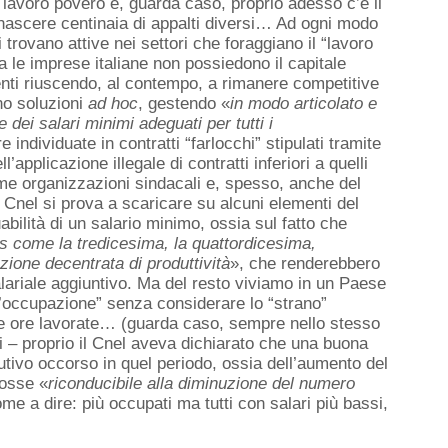
l lavoro povero e, guarda caso, proprio adesso c’è il
à nascere centinaia di appalti diversi… Ad ogni modo
i trovano attive nei settori che foraggiano il “lavoro
a le imprese italiane non possiedono il capitale
denti riuscendo, al contempo, a rimanere competitive
no soluzioni
ad hoc
, gestendo «
in modo articolato e
e dei salari minimi adeguati per tutti i
 individuate in contratti “farlocchi” stipulati tramite
applicazione illegale di contratti inferiori a quelli
ime organizzazioni sindacali e, spesso, anche del
Cnel si prova a scaricare su alcuni elementi del
uabilità di un salario minimo, ossia sul fatto che
ris come la tredicesima, la quattordicesima,
azione decentrata di produttività
», che renderebbero
alariale aggiuntivo. Ma del resto viviamo in un Paese
ll’occupazione” senza considerare lo “strano”
e ore lavorate… (guarda caso, sempre nello stesso
i – proprio il Cnel aveva dichiarato che una buona
butivo occorso in quel periodo, ossia dell’aumento del
fosse «
riconducibile alla diminuzione del numero
me a dire: più occupati ma tutti con salari più bassi,