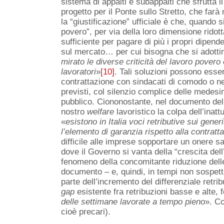
sistema di appalti e subappalti che sfrutta i
progetto per il Ponte sullo Stretto, che far
la “giustificazione” ufficiale è che, quando s
povero”, per via della loro dimensione ridott
sufficiente per pagare di più i propri dipen
sul mercato… per cui bisogna che si adotti
mirato le diverse
criticità del lavoro povero 
lavoratori
»
[10]
. Tali soluzioni possono essere
contrattazione con sindacati di comodo o nell’
previsti, col silenzio complice delle medes
pubblico. Ciononostante, nel documento del 
nostro
welfare
lavoristico la colpa dell’inatt
«
esistono in Italia voci retributive sui gene
l’elemento di garanzia rispetto alla contratt
difficile alle imprese sopportare un onere s
dove il Governo si vanta della “crescita de
fenomeno della concomitante riduzione dell
documento – e, quindi, in tempi non sospett
parte dell’incremento del differenziale retri
gap
esistente fra retribuzioni basse e alte, 
delle settimane lavorate a tempo pieno
». Co
cioè precari).