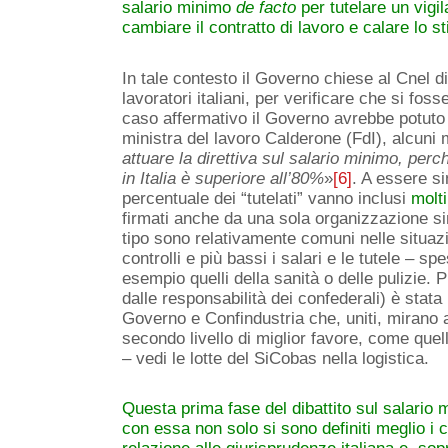
salario minimo
de facto
per tutelare un vigi
cambiare il contratto di lavoro e calare lo s
In tale contesto il Governo chiese al Cnel d
lavoratori italiani, per verificare che si foss
caso affermativo il Governo avrebbe potuto s
ministra del lavoro Calderone (FdI), alcuni 
attuare la direttiva sul salario minimo, perch
in Italia è superiore all’80%
»
[6]
. A essere si
percentuale dei “tutelati” vanno inclusi
molti
firmati anche da una sola organizzazione si
tipo sono relativamente comuni nelle situazi
controlli e più bassi i salari e le tutele – s
esempio quelli della sanità o delle pulizie. 
dalle responsabilità dei confederali) è stat
Governo e Confindustria che, uniti, mirano a 
secondo livello di miglior favore, come quell
– vedi le lotte del SiCobas nella logistica.
Questa prima fase del dibattito sul salario
con essa non solo si sono definiti meglio i co