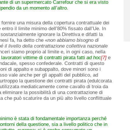
lante di un supermercato Carrefour che si era visto
tipendio da un momento all’altro
.
i fornire una misura della copertura contrattuale dei
e entro il limite minimo dell’80% fissato dall’Ue. In
ostanzialmente ignorare la Direttiva e difatti la
mesi fa, ha detto che «
non
abbiamo bisogno di
é il livello della contrattazione collettiva nazionale
nceri siamo proprio al limite e, in ogni caso, nella
 lavoratori vittime di contratti pirata fatti
ad hoc
[7]
e
ndacale, spesso confederale. Contratti di questo
oni di appalto e subappalto, dove minori sono i
pesso vale anche per gli appalti del pubblico, ad
Purtroppo la questione dei contratti pirata (edulcorata
a utilizzata mediaticamente come cavallo di troia da
eliminare la possibilità di una contrattazione di
a che può scaturire da un più alto livello conflittuale
 minimo è stata di fondamentale importanza perché
ntorni della questione, sia a livello politico che in