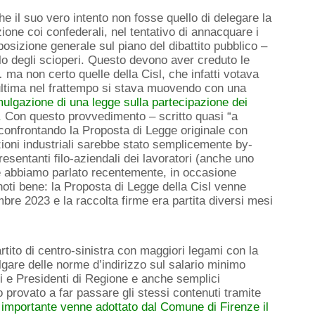
he il suo vero intento non fosse quello di delegare la
ione coi confederali, nel tentativo di annacquare i
osizione generale sul piano del dibattito pubblico –
o degli scioperi. Questo devono aver creduto le
… ma non certo quelle della Cisl, che infatti votava
’ultima nel frattempo si stava muovendo con una
ulgazione di una legge sulla partecipazione dei
.
Con questo provvedimento – scritto quasi “a
confrontando la Proposta di Legge originale con
lazioni industriali sarebbe stato semplicemente by-
esentanti filo-aziendali dei lavoratori (anche uno
e abbiamo parlato recentemente, in occasione
 noti bene: la Proposta di Legge della Cisl venne
bre 2023 e la raccolta firme era partita diversi mesi
rtito di centro-sinistra con maggiori legami con la
gare delle norme d’indirizzo sul salario minimo
aci e Presidenti di Regione e anche semplici
provato a far passare gli stessi contenuti tramite
o importante venne adottato dal Comune di Firenze il