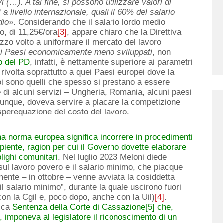
vi (…). A tal fine, si possono utilizzare valori di
a livello internazionale, quali il 60% del salario
dio
». Considerando che il salario lordo medio
to, di 11,25€/ora
[3]
, appare chiaro che la Direttiva
zzo volto a uniformare il mercato del lavoro
a i Paesi economicamente meno sviluppati
, non
o del PD
, infatti, è nettamente superiore ai parametri
rivolta soprattutto a quei Paesi europei dove la
poi sono quelli che spesso si prestano a essere
e di alcuni servizi – Ungheria, Romania, alcuni paesi
 dunque, doveva servire a placare la competizione
sperequazione del costo del lavoro.
na norma europea significa incorrere in procedimenti
piente, ragion per cui il Governo dovette elaborare
blighi comunitari
. Nel luglio 2023 Meloni diede
ul lavoro povero e il salario minimo, che piacque
ente – in ottobre – venne avviata la cosiddetta
 il salario minimo”, durante la quale uscirono fuori
con la Cgil e, poco dopo, anche con la Uil)
[4]
.
rica
Sentenza della Corte di Cassazione
[5]
che,
e, imponeva al legislatore il riconoscimento di un