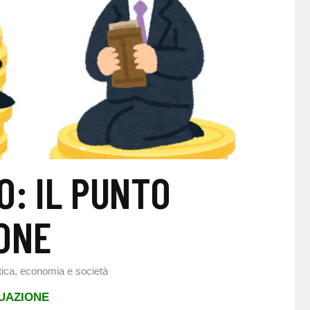
O: IL PUNTO
ONE
itica, economia e società
TUAZIONE