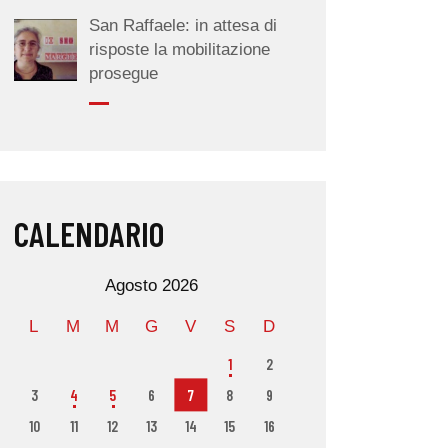
San Raffaele: in attesa di
risposte la mobilitazione
prosegue
CALENDARIO
Agosto 2026
L
M
M
G
V
S
D
1
2
3
4
5
6
7
8
9
10
11
12
13
14
15
16