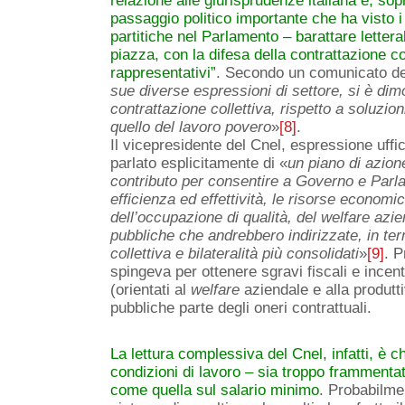
relazione alle giurisprudenze italiana e, so
passaggio politico importante che ha visto i
partitiche nel Parlamento – barattare letter
piazza, con la difesa della contrattazione c
rappresentativi”
. Secondo un comunicato de
sue diverse espressioni di settore, si è dim
contrattazione collettiva, rispetto a soluz
quello del lavoro povero
»
[8]
.
Il vicepresidente del Cnel, espressione uffic
parlato esplicitamente di «
un piano di azio
contributo per consentire a Governo e Parlam
efficienza ed effettività, le risorse econom
dell’occupazione di qualità, del welfare azien
pubbliche che andrebbero indirizzate, in termi
collettiva e bilateralità più consolidati
»
[9]
. P
spingeva per ottenere sgravi fiscali e incent
(orientati al
welfare
aziendale e alla produtti
pubbliche parte degli oneri contrattuali.
La lettura complessiva del Cnel, infatti, è 
condizioni di lavoro – sia troppo frammenta
come quella sul salario minimo
. Probabilmen