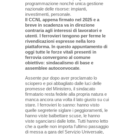
programmazione nonché unica gestione
nazionale delle risorse: impianti,
investimenti, personale.
Il CCNL appena firmato nel 2025 e a
breve in scadenza va in direzione
contraria agli interessi di lavoratori e
utenti
.
I ferrovieri tengono per ferme le
rivendicazioni
espresse nella loro
piattaforma. In questo appuntamento di
oggi tutte le forze vitali presenti in
ferrovia convergono al comune
obiettivo: sindacalismo di base e
assemblee
autoconvocate
.
Assente pur dopo aver proclamato lo
sciopero e poi abbagliato dalle luci delle
promesse del Ministero, il sindacato
firmatario resta fedele alla propria natura e
manca ancora una volta il lato giusto su cui
stare. I ferrovieri lo sanno: hanno visto
quelle segreterie siglare i peggioramenti, le
hanno viste balbettare scuse, le hanno
viste sganciarsi dalle lotte. Tutti hanno letto
che a quelle non importa l’ultimo passaggio
di messa a gara del Servizio Universale,