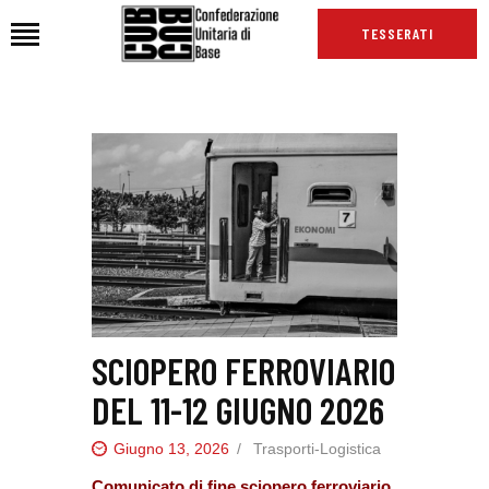
TESSERATI
HOME
CHI SIAMO
SEDI
NEWS
PODCAST CUB
TG CUB
INTERNAZIONALE
SCIOPERO FERROVIARIO
RASSEGNA STAMPA
DEL 11-12 GIUGNO 2026
Giugno 13, 2026
Trasporti-Logistica
Comunicato di fine sciopero ferroviario