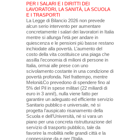
PER I SALARI E I DIRITTI DEI
LAVORATORI, LA SANITÀ, LA SCUOLA
E I TRASPORTI
La Legge di Bilancio 2026 non prevede
alcun serio intervento per aumentare
concretamente i salari dei lavoratori in Italia
mentre si allunga l’età per andare in
quiescenza e le pensioni più basse restano
inchiodate alla povertà. L’aumento del
costo della vita costituisce una piaga che
assilla l’economia di milioni di persone in
Italia, ormai alle prese con uno
scivolamento costante in una condizione di
povertà profonda. Nel frattempo, mentre
Meloni&Co prevedono di spendere fino al
5% del Pil in spese militari (22 miliardi di
euro in 3 anni!), nulla viene fatto per
garantire un adeguato ed efficiente servizio
Sanitario pubblico e universale, né si
progetta l’auspicato risanamento della
Scuola e dell’Università, né si vara un
piano per una concreta ristrutturazione del
servizio di trasporto pubblico, tale da
favorire la mobilità nelle grandi città e la
connessione da e per l’Italia.