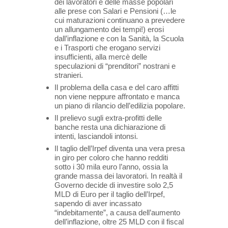
dei lavoratori e delle masse popolari
alle prese con Salari e Pensioni (…le
cui maturazioni continuano a prevedere
un allungamento dei tempi!) erosi
dall’inflazione e con la Sanità, la Scuola
e i Trasporti che erogano servizi
insufficienti, alla mercè delle
speculazioni di “prenditori” nostrani e
stranieri.
Il problema della casa e del caro affitti
non viene neppure affrontato e manca
un piano di rilancio dell’edilizia popolare.
Il prelievo sugli extra-profitti delle
banche resta una dichiarazione di
intenti, lasciandoli intonsi.
Il taglio dell’Irpef diventa una vera presa
in giro per coloro che hanno redditi
sotto i 30 mila euro l’anno, ossia la
grande massa dei lavoratori. In realtà il
Governo decide di investire solo 2,5
MLD di Euro per il taglio dell’Irpef,
sapendo di aver incassato
“indebitamente”, a causa dell’aumento
dell’inflazione, oltre 25 MLD con il fiscal