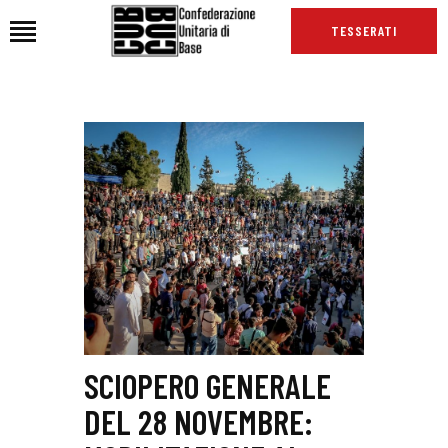
TESSERATI
HOME
CHI SIAMO
SEDI
NEWS
PODCAST CUB
TG CUB
INTERNAZIONALE
RASSEGNA STAMPA
SCIOPERO GENERALE
DEL 28 NOVEMBRE: