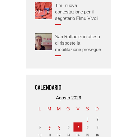
Tim: nuova
contestazione per il
segretario Flmu Vivoli
San Raffaele: in attesa
di risposte la
mobilitazione prosegue
CALENDARIO
Agosto 2026
L
M
M
G
V
S
D
1
2
3
4
5
6
7
8
9
10
11
12
13
14
15
16