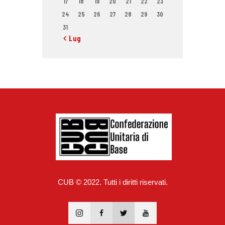
17
18
19
20
21
22
23
24
25
26
27
28
29
30
31
« Lug
CUB © 2022. Tutti i diritti riservati.