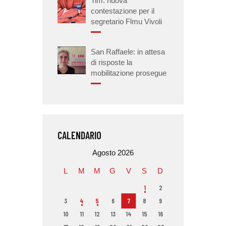
Tim: nuova
contestazione per il
segretario Flmu Vivoli
San Raffaele: in attesa
di risposte la
mobilitazione prosegue
CALENDARIO
Agosto 2026
L
M
M
G
V
S
D
1
2
3
4
5
6
7
8
9
10
11
12
13
14
15
16