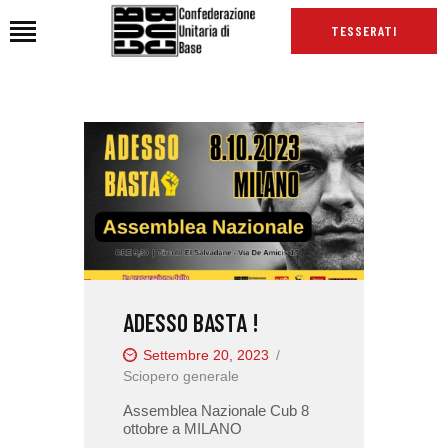
TESSERATI
HOME
CHI SIAMO
SEDI
NEWS
PODCAST CUB
TG CUB
ADESSO BASTA !
INTERNAZIONALE
RASSEGNA STAMPA
Settembre 20, 2023
Sciopero generale
Assemblea Nazionale Cub 8
ottobre a MILANO