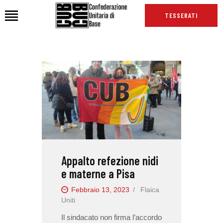
TESSERATI
HOME
CHI SIAMO
SEDI
NEWS
PODCAST CUB
TG CUB
Appalto refezione nidi
INTERNAZIONALE
e materne a Pisa
RASSEGNA STAMPA
Febbraio 13, 2023
Flaica
Uniti
Il sindacato non firma l’accordo