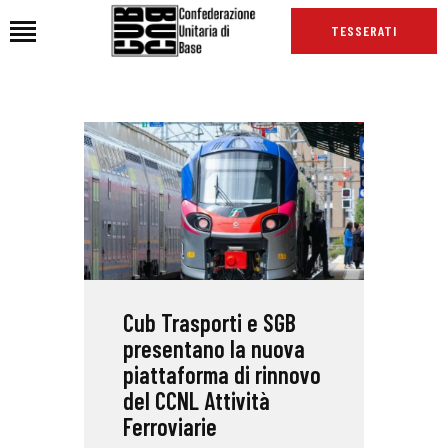
TESSERATI
HOME
CHI SIAMO
SEDI
NEWS
PODCAST CUB
TG CUB
Cub Trasporti e SGB
INTERNAZIONALE
presentano la nuova
RASSEGNA STAMPA
piattaforma di rinnovo
del CCNL Attività
Ferroviarie