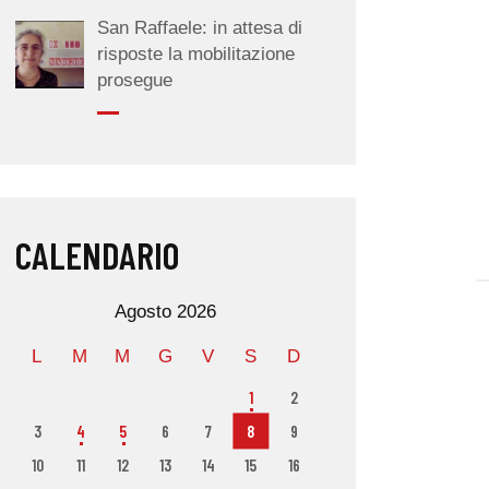
San Raffaele: in attesa di
risposte la mobilitazione
prosegue
CALENDARIO
Agosto 2026
L
M
M
G
V
S
D
1
2
3
4
5
6
7
8
9
10
11
12
13
14
15
16