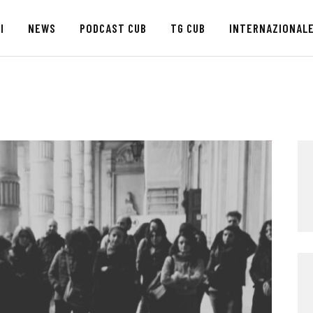
HOME
I
NEWS
PODCAST CUB
TG CUB
INTERNAZIONAL
CHI SIAMO
SEDI
NEWS
PODCAST CUB
TG CUB
INTERNAZIONALE
RASSEGNA STAMPA