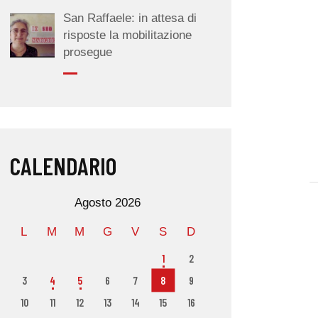
San Raffaele: in attesa di
risposte la mobilitazione
prosegue
CALENDARIO
Agosto 2026
L
M
M
G
V
S
D
1
2
3
4
5
6
7
8
9
10
11
12
13
14
15
16