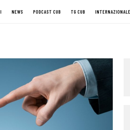
HOME
I
NEWS
PODCAST CUB
TG CUB
INTERNAZIONAL
CHI SIAMO
SEDI
NEWS
PODCAST CUB
TG CUB
INTERNAZIONALE
RASSEGNA STAMPA