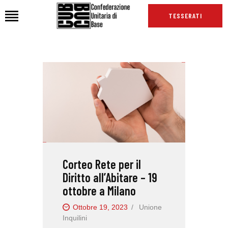
TESSERATI
HOME
CHI SIAMO
SEDI
NEWS
PODCAST CUB
TG CUB
Corteo Rete per il
INTERNAZIONALE
Diritto all’Abitare – 19
RASSEGNA STAMPA
ottobre a Milano
Ottobre 19, 2023
Unione
Inquilini