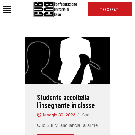
TESSERATI
HOME
CHI SIAMO
SEDI
NEWS
PODCAST CUB
TG CUB
Studente accoltella
INTERNAZIONALE
l’insegnante in classe
RASSEGNA STAMPA
Maggio 30, 2023
Sur
Cub Sur Milano lancia l’allarme