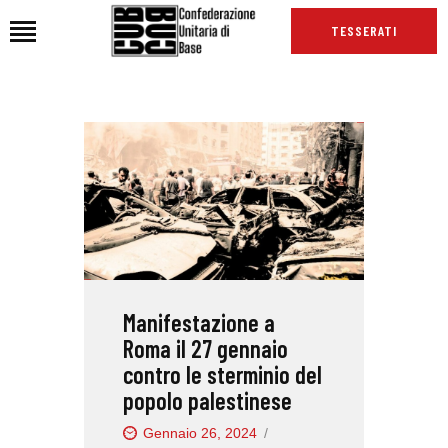
TESSERATI
HOME
CHI SIAMO
SEDI
NEWS
PODCAST CUB
TG CUB
Manifestazione a
INTERNAZIONALE
Roma il 27 gennaio
RASSEGNA STAMPA
contro le sterminio del
popolo palestinese
Gennaio 26, 2024